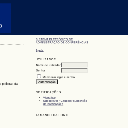
SISTEMA ELETRÓNICO DE
ADMINISTRAÇÃO DE CONFERÊNCIAS
Ajuda
UTILIZADOR
Nome de utilizador
Senha
Memorizar login e senha
 políticas da
NOTIFICAÇÕES
Visualizar
Subscrever
/
Cancelar subscrição
de notificações
TAMANHO DA FONTE