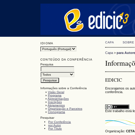
CAPA
SOBRE
IDIOMA
Capa
>
para Autor
CONTEÚDO DA CONFERÊNCIA
Informaçõ
Pesquisa
EDICIC
Informações sobre a Conferência
Encorajamos os auto
conferência.
»
Visão Geral
»
Programa
»
Apresentações
»
Inscrições
»
Alojamentos
»
Organização e Parceiros
Este trabalho está 
»
Cronograma
Pesquisar
Por Conferência
por Autor
Por Título
Organização:
CETAC