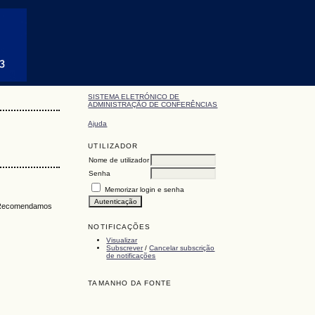
SISTEMA ELETRÓNICO DE
ADMINISTRAÇÃO DE CONFERÊNCIAS
Ajuda
UTILIZADOR
Nome de utilizador
Senha
Memorizar login e senha
a. Recomendamos
NOTIFICAÇÕES
Visualizar
Subscrever
/
Cancelar subscrição
de notificações
TAMANHO DA FONTE