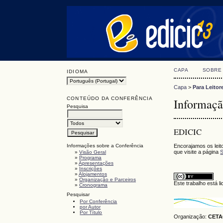
CAPA
SOBRE
IDIOMA
Capa
>
Para Leitor
CONTEÚDO DA CONFERÊNCIA
Informaçã
Pesquisa
EDICIC
Informações sobre a Conferência
Encorajamos os leit
que visite a página
S
»
Visão Geral
»
Programa
»
Apresentações
»
Inscrições
»
Alojamentos
»
Organização e Parceiros
Este trabalho está 
»
Cronograma
Pesquisar
Por Conferência
por Autor
Por Título
Organização:
CETAC