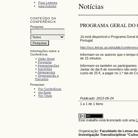
Para Leitores
Notícias
para Autores
CONTEÚDO DA
CONFERÊNCIA
PROGRAMA GERAL DO
Pesquisa
Já está disponível o Programa Geral
Portugal:
http://ocs.letras.up.pt/public/confer
Informações sobre a
Conferência
Informam-se os autores que o tempo 
de 15 minutos.
»
Visão Geral
»
Programa
Informam-se também os participantes 
»
Apresentações
»
Inscrições
Jantar do dia 8 de novembro não está 
»
Alojamentos
custo de 25 €, a pagar no 1.º dia do C
»
Organização e
Parceiros
Pesquisar
Por Conferência
por Autor
Por Título
Publicado: 2013-09-24
1 a 1 de 1 Itens
Este trabalho está licenciado sob uma
L
Organização:
Faculdade de Letras da
Investigação Transdisciplinar "Cult