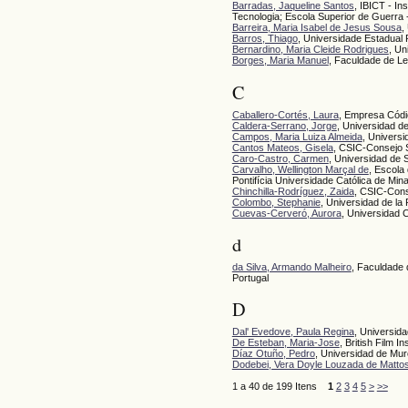
Barradas, Jaqueline Santos
, IBICT - In
Tecnologia; Escola Superior de Guerra 
Barreira, Maria Isabel de Jesus Sousa
,
Barros, Thiago
, Universidade Estadual P
Bernardino, Maria Cleide Rodrigues
, Un
Borges, Maria Manuel
, Faculdade de Le
C
Caballero-Cortés, Laura
, Empresa Códi
Caldera-Serrano, Jorge
, Universidad d
Campos, Maria Luiza Almeida
, Univers
Cantos Mateos, Gisela
, CSIC-Consejo S
Caro-Castro, Carmen
, Universidad de
Carvalho, Wellington Marçal de
, Escola
Pontifícia Universidade Católica de Min
Chinchilla-Rodríguez, Zaida
, CSIC-Cons
Colombo, Stephanie
, Universidad de la
Cuevas-Cerveró, Aurora
, Universidad 
d
da Silva, Armando Malheiro
, Faculdade
Portugal
D
Dal' Evedove, Paula Regina
, Universida
De Esteban, Maria-Jose
, British Film I
Díaz Otuño, Pedro
, Universidad de Mur
Dodebei, Vera Doyle Louzada de Matto
1 a 40 de 199 Itens
1
2
3
4
5
>
>>