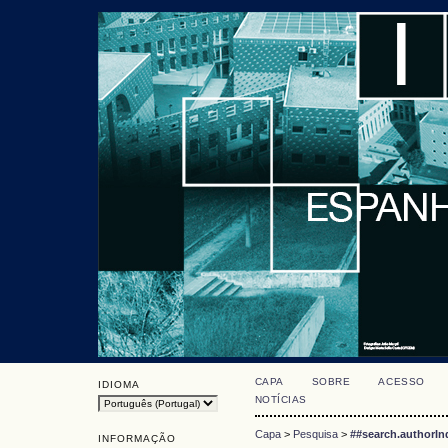
CAPA
SOBRE
ACESSO
IDIOMA
NOTÍCIAS
Capa
>
Pesquisa
>
##search.authorIn
INFORMAÇÃO