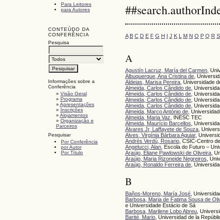
Para Leitores
##search.authorInd
para Autores
CONTEÚDO DA
CONFERÊNCIA
A
B
C
D
E
F
G
H
I
J
K
L
M
N
O
P
Q
R
S
Pesquisa
A
Agustín Lacruz, María del Carmen
, Uni
Albuquerque, Ana Cristina de
, Universi
Informações sobre a
Aldeias, Marisa Pereira
, Universidade d
Conferência
Almeida, Carlos Cândido de
, Universida
»
Visão Geral
Almeida, Carlos Cândido de
, Universida
»
Programa
Almeida, Carlos Cândido de
, Universida
»
Apresentações
Almeida, Carlos Cândido de
, Universida
»
Inscrições
Almeida, Marco António de
, Universida
»
Alojamentos
Almeida, Maria Vaz
, INESC TEC
»
Organização e
Almeida, Maurício Barcellos
, Universid
Parceiros
Alvares Jr, Laffayete de Souza
, Univer
Alves, Virgínia Bárbara Aguiar
, Univers
Pesquisar
Andrés Verdú, Rosario
, CSIC-Centro d
Por Conferência
Angelucci, Alan
, Escola do Futuro – Uni
por Autor
Por Título
Araújo, Eliane Pawlowski de Oliveira
, U
Araújo, Maria Rizoneide Negreiros
, Uni
Araújo, Ronaldo Ferreira de
, Universid
B
Baños-Moreno, María José
, Universida
Barbosa, Maria de Fatima Sousa de Oli
e Universidade Estácio de Sá
Barbosa, Marilene Lobo Abreu
, Univers
Barité, Mario
, Universidad de la Repúbl