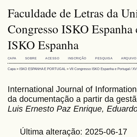
Faculdade de Letras da Un
Congresso ISKO Espanha e
ISKO Espanha
CAPA
SOBRE
ACESSO
INSCRIÇÃO
PESQUISA
ARQUIVO
Capa
>
ISKO ESPANHA E PORTUGAL
>
VII Congresso ISKO Espanha e Portugal / X
International Journal of Informat
da documentação a partir da gest
Luis Ernesto Paz Enrique, Eduard
Última alteração: 2025-06-17