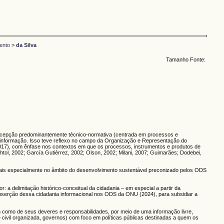
ento
>
da Silva
Tamanho Fonte:
oncepção predominantemente técnico-normativa (centrada em processos e
 informação. Isso teve reflexo no campo da Organização e Representação do
2017), com ênfase nos contextos em que os processos, instrumentos e produtos de
tol, 2002; García Gutiérrez, 2002; Olson, 2002; Milani, 2007; Guimarães; Dodebei,
is especialmente no âmbito do desenvolvimento sustentável preconizado pelos ODS
tor: a delimitação histórico-conceitual da cidadania – em especial a partir da
 inserção dessa cidadania informacional nos ODS da ONU (2024), para subsidiar a
bem como de seus deveres e responsabilidades, por meio de uma informação livre,
e civil organizada, governos) com foco em políticas públicas destinadas a quem os