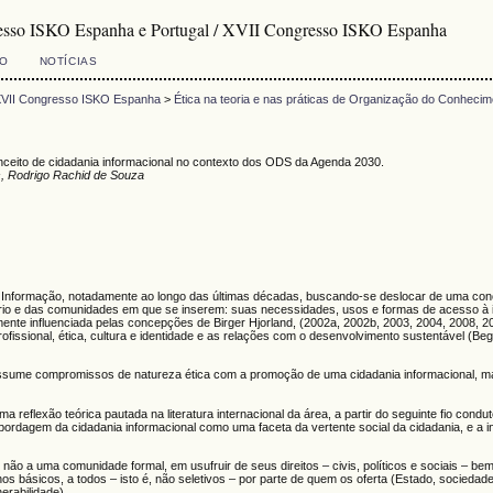
resso ISKO Espanha e Portugal / XVII Congresso ISKO Espanha
VO
NOTÍCIAS
 XVII Congresso ISKO Espanha
>
Ética na teoria e nas práticas de Organização do Conhecim
ceito de cidadania informacional no contexto dos ODS da Agenda 2030.
s, Rodrigo Rachid de Souza
 da Informação, notadamente ao longo das últimas décadas, buscando-se deslocar de uma c
suário e das comunidades em que se inserem: suas necessidades, usos e formas de acesso à
nte influenciada pelas concepções de Birger Hjorland, (2002a, 2002b, 2003, 2004, 2008, 
sional, ética, cultura e identidade e as relações com o desenvolvimento sustentável (Begh
ssume compromissos de natureza ética com a promoção de uma cidadania informacional, ma
uma reflexão teórica pautada na literatura internacional da área, a partir do seguinte fio condu
abordagem da cidadania informacional como uma faceta da vertente social da cidadania, e a
 não a uma comunidade formal, em usufruir de seus direitos – civis, políticos e sociais – 
os básicos, a todos – isto é, não seletivos – por parte de quem os oferta (Estado, sociedad
erabilidade).