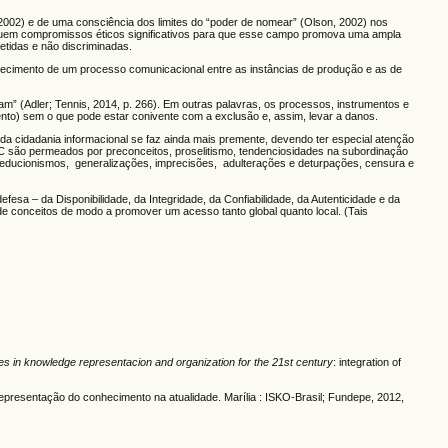
 2002) e de uma consciência dos limites do “poder de nomear” (Olson, 2002) nos
tuem compromissos éticos significativos para que esse campo promova uma ampla
letidas e não discriminadas.
elecimento de um processo comunicacional entre as instâncias de produção e as de
 (Adler; Tennis, 2014, p. 266). Em outras palavras, os processos, instrumentos e
) sem o que pode estar conivente com a exclusão e, assim, levar a danos.
a cidadania informacional se faz ainda mais premente, devendo ter especial atenção
C são permeados por preconceitos, proselitismo, tendenciosidades na subordinação
, reducionismos, generalizações, imprecisões, adulterações e deturpações, censura e
a – da Disponibilidade, da Integridade, da Confiabilidade, da Autenticidade e da
de conceitos de modo a promover um acesso tanto global quanto local. (Tais
es in knowledge representacion and organization for the 21st century
: integration of
epresentação do conhecimento na atualidade. Marília : ISKO-Brasil; Fundepe, 2012,