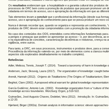
Os
resultados
evidenciam que a hospitalidade e a garantia cultural dos produtos de
processos de ORC bem como a promoção de produtos que possam promover um diálog
cidadania em termos de acesso, uso e apropriação da informação em que as diferentes c
Tais elementos levam a
concluir
que o profissional da informação (desde sua formaç
acesso, uso e apropriação do conhecimento para que se possa produzir um novo con
Nunca é demais recordar que, quando se organiza e representa um conhecimento, “a
produtos de ORC devem estar comprometidos com a promoção da cidadania informac
No caso dos conteúdos dos ODS, entendidos como informações fundamentais para a co
a perigos e ameaças que podem se apresentar ao acesso – e, por decorrência, ao e
e na equivalência de conceitos, caracterização dicotômicas e redutoras, crença na 
vigilância, entre outros.
Para tanto, a ORC, em seus processos, instrumentos e produtos deve, para a consecu
Procedência da informação valendo-se, por meio de elementos como a clareza multinív
aspectos são explorados detalhadamente no trabalho completo).
Referências
Adler, Melissa; Tennis, Joseph T. (2014). Toward a taxonomy of harm in knowledge 
Andersen, Jack; Skouvig, Laura (2017).
The organization of knowledge
: caught betw
Arendt, Hannah (2012).
Origens do Totalitarismo
(The Origins of Totalitarianism; El
Beghtol, Clare (2002). A proposed ethical warrant for global knowledge representatio
García Gutiérrez, Antonio Luis. (2002). Knowledge organization from a “culture of the 
knowledge across boundaries. Würzburg: Ergon, p.516-522.
Guimarães, José Augusto Chaves; Dodebei, Vera (2012).
Introdução
. In: Guimarães
p.12-20.
Hjørland, Birger (2002a). Domain analysis in information science: eleven approaches-t