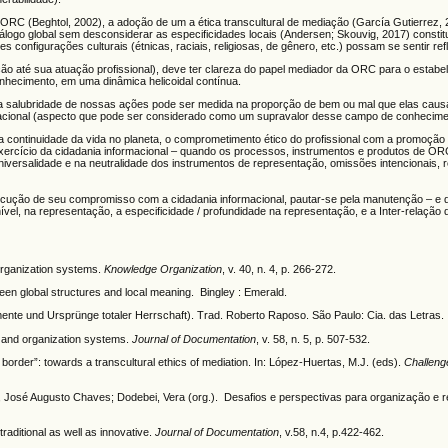
 ORC (Beghtol, 2002), a adoção de um a ética transcultural de mediação (García Gutierrez,
o global sem desconsiderar as especificidades locais (Andersen; Skouvig, 2017) consti
onfigurações culturais (étnicas, raciais, religiosas, de gênero, etc.) possam se sentir ref
ão até sua atuação profissional), deve ter clareza do papel mediador da ORC para o estab
hecimento, em uma dinâmica helicoidal contínua.
 salubridade de nossas ações pode ser medida na proporção de bem ou mal que elas causam”
ional (aspecto que pode ser considerado como um supravalor desse campo de conhecimento
ntinuidade da vida no planeta, o comprometimento ético do profissional com a promoção d
xercício da cidadania informacional – quando os processos, instrumentos e produtos de OR
universalidade e na neutralidade dos instrumentos de representação, omissões intencionais
ção de seu compromisso com a cidadania informacional, pautar-se pela manutenção – e defes
el, na representação, a especificidade / profundidade na representação, e a Inter-relação 
organization systems.
Knowledge Organization
, v. 40, n. 4, p. 266-272.
een global structures and local meaning. Bingley : Emerald.
emente und Ursprünge totaler Herrschaft). Trad. Roberto Raposo. São Paulo: Cia. das Letras.
n and organization systems.
Journal of Documentation
, v. 58, n. 5, p. 507-532.
border”: towards a transcultural ethics of mediation. In: López-Huertas, M.J. (eds).
Challeng
, José Augusto Chaves; Dodebei, Vera (org.). Desafios e perspectivas para organização e r
raditional as well as innovative.
Journal of Documentation
, v.58, n.4, p.422-462.