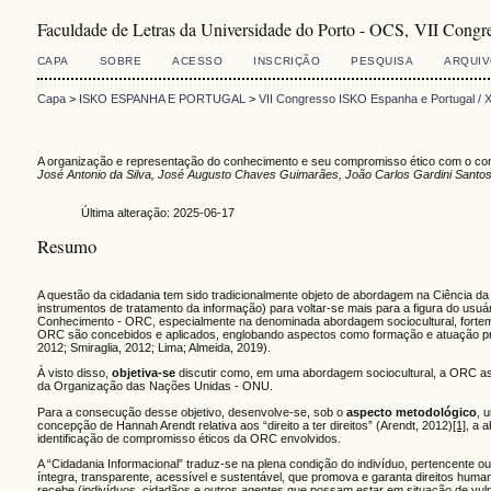
Faculdade de Letras da Universidade do Porto - OCS, VII Cong
CAPA
SOBRE
ACESSO
INSCRIÇÃO
PESQUISA
ARQUI
Capa
>
ISKO ESPANHA E PORTUGAL
>
VII Congresso ISKO Espanha e Portugal /
A organização e representação do conhecimento e seu compromisso ético com o con
José Antonio da Silva, José Augusto Chaves Guimarães, João Carlos Gardini Santo
Última alteração: 2025-06-17
Resumo
A questão da cidadania tem sido tradicionalmente objeto de abordagem na Ciência
instrumentos de tratamento da informação) para voltar-se mais para a figura do u
Conhecimento - ORC, especialmente na denominada abordagem sociocultural, forteme
ORC são concebidos e aplicados, englobando aspectos como formação e atuação profis
2012; Smiraglia, 2012; Lima; Almeida, 2019).
À visto disso,
objetiva-se
discutir como, em uma abordagem sociocultural, a ORC a
da Organização das Nações Unidas - ONU.
Para a consecução desse objetivo, desenvolve-se, sob o
aspecto metodológico
, 
concepção de Hannah Arendt relativa aos “direito a ter direitos” (Arendt, 2012)
[1]
, a 
identificação de compromisso éticos da ORC envolvidos.
A “Cidadania Informacional” traduz-se na plena condição do indivíduo, pertencente ou
íntegra, transparente, acessível e sustentável, que promova e garanta direitos human
recebe (indivíduos, cidadãos e outros agentes que possam estar em situação de vuln