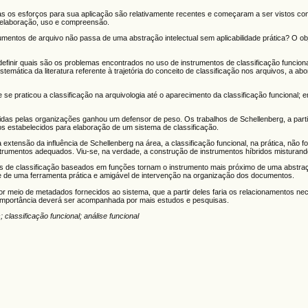
 mas os esforços para sua aplicação são relativamente recentes e começaram a ser vistos co
 elaboração, uso e compreensão.
mentos de arquivo não passa de uma abstração intelectual sem aplicabilidade prática? O obj
a, definir quais são os problemas encontrados no uso de instrumentos de classificação funcio
istemática da literatura referente à trajetória do conceito de classificação nos arquivos, a
e praticou a classificação na arquivologia até o aparecimento da classificação funcional; em
das pelas organizações ganhou um defensor de peso. Os trabalhos de Schellenberg, a part
s estabelecidos para elaboração de um sistema de classificação.
da extensão da influência de Schellenberg na área, a classificação funcional, na prática, não
rumentos adequados. Viu-se, na verdade, a construção de instrumentos híbridos misturando 
os de classificação baseados em funções tornam o instrumento mais próximo de uma abstração
te de uma ferramenta prática e amigável de intervenção na organização dos documentos.
or meio de metadados fornecidos ao sistema, que a partir deles faria os relacionamentos ne
uja importância deverá ser acompanhada por mais estudos e pesquisas.
lassificação funcional; análise funcional