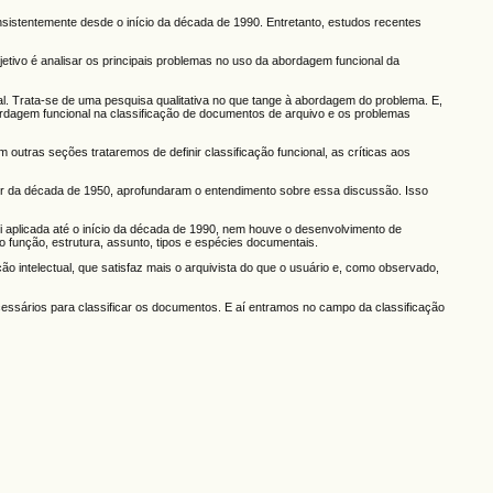
nsistentemente desde o início da década de 1990. Entretanto, estudos recentes
etivo é analisar os principais problemas no uso da abordagem funcional da
nal. Trata-se de uma pesquisa qualitativa no que tange à abordagem do problema. E,
 abordagem funcional na classificação de documentos de arquivo e os problemas
 outras seções trataremos de definir classificação funcional, as críticas aos
ir da década de 1950, aprofundaram o entendimento sobre essa discussão. Isso
 foi aplicada até o início da década de 1990, nem houve o desenvolvimento de
função, estrutura, assunto, tipos e espécies documentais.
 intelectual, que satisfaz mais o arquivista do que o usuário e, como observado,
cessários para classificar os documentos. E aí entramos no campo da classificação