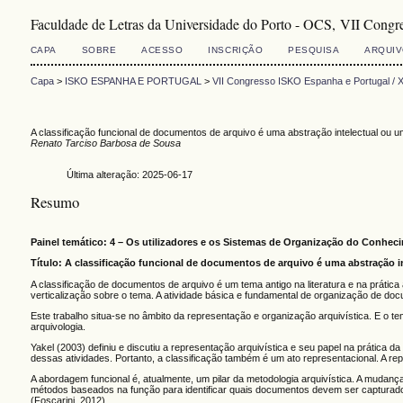
Faculdade de Letras da Universidade do Porto - OCS, VII Cong
CAPA
SOBRE
ACESSO
INSCRIÇÃO
PESQUISA
ARQUI
Capa
>
ISKO ESPANHA E PORTUGAL
>
VII Congresso ISKO Espanha e Portugal /
A classificação funcional de documentos de arquivo é uma abstração intelectual ou u
Renato Tarciso Barbosa de Sousa
Última alteração: 2025-06-17
Resumo
Painel temático: 4 – Os utilizadores e os Sistemas de Organização do Conhec
Título: A classificação funcional de documentos de arquivo é uma abstração i
A classificação de documentos de arquivo é um tema antigo na literatura e na prática
verticalização sobre o tema. A atividade básica e fundamental de organização de doc
Este trabalho situa-se no âmbito da representação e organização arquivística. E o
arquivologia.
Yakel (2003) definiu e discutiu a representação arquivística e seu papel na prática 
dessas atividades. Portanto, a classificação também é um ato representacional. A re
A abordagem funcional é, atualmente, um pilar da metodologia arquivística. A muda
métodos baseados na função para identificar quais documentos devem ser capturados 
(Foscarini, 2012).