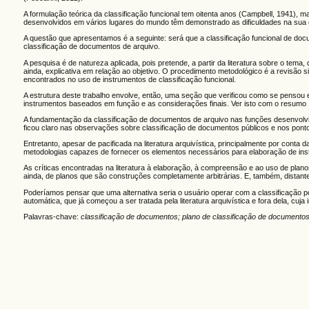
A formulação teórica da classificação funcional tem oitenta anos (Campbell, 1941),
desenvolvidos em vários lugares do mundo têm demonstrado as dificuldades na sua
A questão que apresentamos é a seguinte: será que a classificação funcional de docu
classificação de documentos de arquivo.
A pesquisa é de natureza aplicada, pois pretende, a partir da literatura sobre o tem
ainda, explicativa em relação ao objetivo. O procedimento metodológico é a revisão s
encontrados no uso de instrumentos de classificação funcional.
A estrutura deste trabalho envolve, então, uma seção que verificou como se pensou e s
instrumentos baseados em função e as considerações finais. Ver isto com o resumo
A fundamentação da classificação de documentos de arquivo nas funções desenvolvi
ficou claro nas observações sobre classificação de documentos públicos e nos ponto
Entretanto, apesar de pacificada na literatura arquivística, principalmente por conta 
metodologias capazes de fornecer os elementos necessários para elaboração de inst
As críticas encontradas na literatura à elaboração, à compreensão e ao uso de plan
ainda, de planos que são construções completamente arbitrárias. E, também, distan
Poderíamos pensar que uma alternativa seria o usuário operar com a classificação p
automática, que já começou a ser tratada pela literatura arquivística e fora dela, c
Palavras-chave:
classificação de documentos; plano de classificação de documentos; c