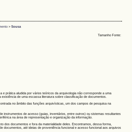
mento
>
Sousa
Tamanho Fonte:
ca e prática aludida por vários teóricos da arquivologia não corresponde a uma
a existência de uma escassa literatura sobre classificação de documentos.
ncontrada no âmbito das funções arquivísticas, um dos campos de pesquisa na
e instrumentos de acesso (guias, inventários, entre outros) ou sistemas resultantes
eriférica na área de representação e organização da informação.
xto dos documentos e fora da materialidade deles. Encontramos, dessa forma,
e documentos, até ideias de proveniência funcional e acesso funcional aos arquivos