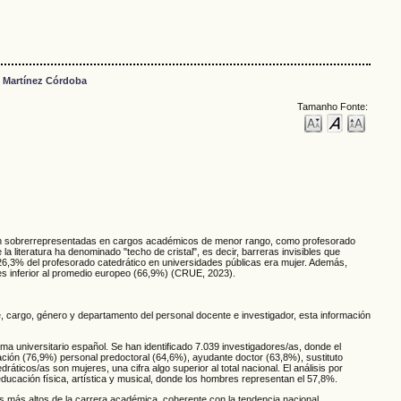
>
Martínez Córdoba
Tamanho Fonte:
tán sobrerrepresentadas en cargos académicos de menor rango, como profesorado
literatura ha denominado "techo de cristal", es decir, barreras invisibles que
l 26,3% del profesorado catedrático en universidades públicas era mujer. Además,
es inferior al promedio europeo (66,9%) (CRUE, 2023).
e, cargo, género y departamento del personal docente e investigador, esta información
ma universitario español. Se han identificado 7.039 investigadores/as, donde el
ción (76,9%) personal predoctoral (64,6%), ayudante doctor (63,8%), sustituto
cos/as son mujeres, una cifra algo superior al total nacional. El análisis por
ducación física, artística y musical, donde los hombres representan el 57,8%.
es más altos de la carrera académica, coherente con la tendencia nacional.