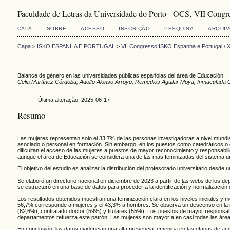
Faculdade de Letras da Universidade do Porto - OCS, VII Cong
CAPA
SOBRE
ACESSO
INSCRIÇÃO
PESQUISA
ARQUI
Capa
>
ISKO ESPANHA E PORTUGAL
>
VII Congresso ISKO Espanha e Portugal /
Balance de género en las universidades públicas españolas del área de Educación
Celia Martínez Córdoba, Adolfo Alonso Arroyo, Remedios Aguilar Moya, Inmaculada 
Última alteração: 2025-06-17
Resumo
Las mujeres representan solo el 33,7% de las personas investigadoras a nivel mun
asociado o personal en formación. Sin embargo, en los puestos como catedráticos o co
dificultan el acceso de las mujeres a puestos de mayor reconocimiento y responsabili
aunque el área de Educación se considera una de las más feminizadas del sistema un
El objetivo del estudio es analizar la distribución del profesorado universitario des
Se elaboró un directorio nacional en diciembre de 2023 a partir de las webs de los d
se estructuró en una base de datos para proceder a la identificación y normalización 
Los resultados obtenidos muestran una feminización clara en los niveles iniciales y m
56,7% corresponde a mujeres y el 43,3% a hombres. Se observa un descenso en la rep
(62,6%), contratado doctor (59%) y titulares (55%). Los puestos de mayor responsabil
departamentos refuerza este patrón. Las mujeres son mayoría en casi todas las áreas 
En conclusión, los datos evidencian una alta presencia femenina en las etapas de acc