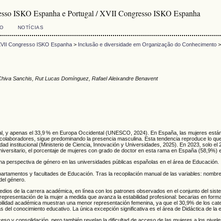
resso ISKO Espanha e Portugal / XVII Congresso ISKO Espanha
VO
NOTÍCIAS
 XVII Congresso ISKO Espanha
>
Inclusão e diversidade em Organização do Conhecimento
Chiva Sanchis, Rut Lucas Domínguez, Rafael Aleixandre Benavent
dial, y apenas el 33,9 % en Europa Occidental (UNESCO, 2024). En España, las mujeres es
laboradores, sigue predominando la presencia masculina. Esta tendencia reproduce lo que la 
dad institucional (Ministerio de Ciencia, Innovación y Universidades, 2025). En 2023, solo e
iversitario, el porcentaje de mujeres con grado de doctor en esta rama en España (58,9%) 
de una perspectiva de género en las universidades públicas españolas en el área de Educación.
epartamentos y facultades de Educación. Tras la recopilación manual de las variables: nombr
del género.
edios de la carrera académica, en línea con los patrones observados en el conjunto del siste
resentación de la mujer a medida que avanza la estabilidad profesional: becarias en forma
idad académica muestran una menor representación femenina, ya que el 30,9% de los catedráti
del conocimiento educativo. La única excepción significativa es el área de Didáctica de la e
eso y consolidación, pero también revelan la dificultad de acceso de las mujeres a los nivel