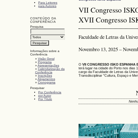
Para Leitores
para Autores
VII Congresso ISKO
XVII Congresso IS
CONTEÚDO DA
CONFERÊNCIA
Pesquisa
Faculdade de Letras da Unive
Novembro 13, 2025 – Novemb
Informações sobre a
Conferência
»
Visão Geral
»
Programa
O
VII CONGRESSO ISKO ESPANHA 
»
Apresentações
terá lugar na cidade do Porto nos dias
»
Calendarização da
cargo da Faculdade de Letras da Unive
Conferência
Transdisciplinar "Cultura, Espaço e Me
»
Inscrições
»
Alojamentos
»
Cronograma
Pesquisar
Por Conferência
por Autor
Por Título
Nenhu