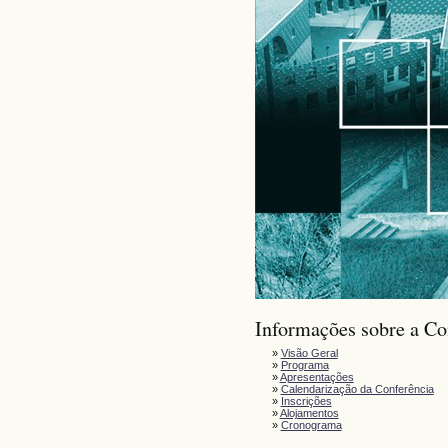
Informações sobre a Co
»
Visão Geral
»
Programa
»
Apresentações
»
Calendarização da Conferência
»
Inscrições
»
Alojamentos
»
Cronograma