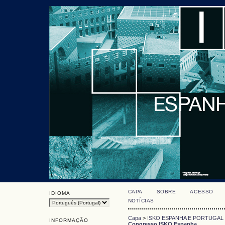
CAPA
SOBRE
ACESSO
IDIOMA
NOTÍCIAS
Capa
>
ISKO ESPANHA E PORTUGAL
INFORMAÇÃO
Congresso ISKO Espanha