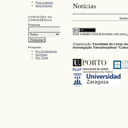
Para Leitores
Notícias
para Autores
CONTEÚDO DA
Nenhu
CONFERÊNCIA
Pesquisa
Este trabalho está licenciado sob uma
L
Organização:
Faculdade de Letras da
Investigação Transdisciplinar "Cult
Pesquisar
Por Conferência
por Autor
Por Título