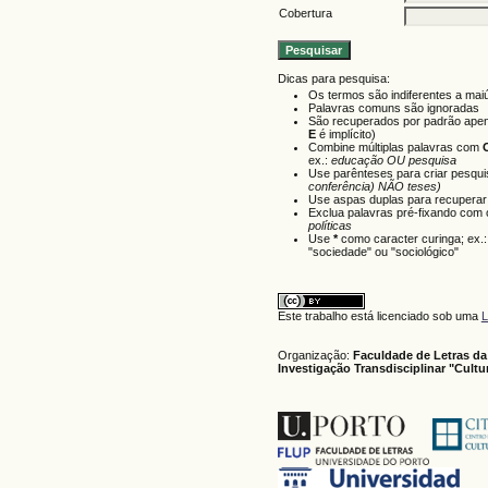
Cobertura
Dicas para pesquisa:
Os termos são indiferentes a mai
Palavras comuns são ignoradas
São recuperados por padrão apen
E
é implícito)
Combine múltiplas palavras com
ex.:
educação OU pesquisa
Use parênteses para criar pesqu
conferência) NÃO teses)
Use aspas duplas para recuperar 
Exclua palavras pré-fixando com 
políticas
Use
*
como caracter curinga; ex.
"sociedade" ou "sociológico"
Este trabalho está licenciado sob uma
L
Organização:
Faculdade de Letras da
Investigação Transdisciplinar "Cult