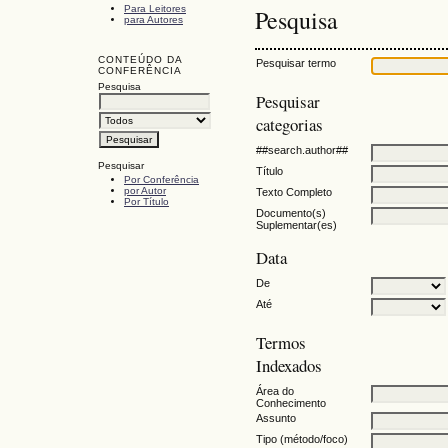
Para Leitores
Pesquisa
para Autores
CONTEÚDO DA
Pesquisar termo
CONFERÊNCIA
Pesquisa
Pesquisar
categorias
##search.author##
Pesquisar
Título
Por Conferência
por Autor
Texto Completo
Por Título
Documento(s)
Suplementar(es)
Data
De
Até
Termos
Indexados
Área do
Conhecimento
Assunto
Tipo (método/foco)