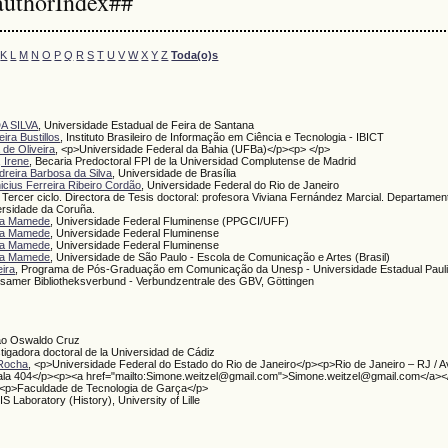
authorIndex##
K
L
M
N
O
P
Q
R
S
T
U
V
W
X
Y
Z
Toda(o)s
A SILVA
, Universidade Estadual de Feira de Santana
eira Bustillos
, Instituto Brasileiro de Informação em Ciência e Tecnologia - IBICT
 de Oliveira
, <p>Universidade Federal da Bahia (UFBa)</p><p> </p>
, Irene
, Becaria Predoctoral FPI de la Universidad Complutense de Madrid
edreira Barbosa da Silva
, Universidade de Brasília
inicius Ferreira Ribeiro Cordão
, Universidade Federal do Rio de Janeiro
, Tercer ciclo. Directora de Tesis doctoral: profesora Viviana Fernández Marcial. Departamen
rsidade da Coruña.
ala Mamede
, Universidade Federal Fluminense (PPGCI/UFF)
ala Mamede
, Universidade Federal Fluminense
ala Mamede
, Universidade Federal Fluminense
ala Mamede
, Universidade de São Paulo - Escola de Comunicação e Artes (Brasil)
eira
, Programa de Pós-Graduação em Comunicação da Unesp - Universidade Estadual Pauli
samer Bibliotheksverbund - Verbundzentrale des GBV, Göttingen
ão Oswaldo Cruz
stigadora doctoral de la Universidad de Cádiz
 Rocha
, <p>Universidade Federal do Estado do Rio de Janeiro</p><p>Rio de Janeiro – RJ / Av
ala 404</p><p><a href="mailto:Simone.weitzel@gmail.com">Simone.weitzel@gmail.com</a></
 <p>Faculdade de Tecnologia de Garça</p>
IS Laboratory (History), University of Lille