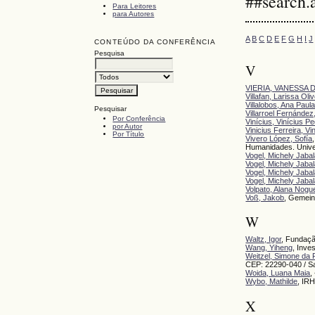
##search.
Para Leitores
para Autores
A
B
C
D
E
F
G
H
I
J
CONTEÚDO DA CONFERÊNCIA
Pesquisa
V
VIERIA, VANESSA D
Villafan, Larissa Oliv
Villalobos, Ana Paula
Pesquisar
Villarroel Fernández
Por Conferência
Vinícius, Vinícius P
por Autor
Vinicius Ferreira, V
Por Título
Vivero López, Sofía
Humanidades. Unive
Vogel, Michely Jab
Vogel, Michely Jab
Vogel, Michely Jab
Vogel, Michely Jab
Volpato, Alana Nogu
Voß, Jakob
, Gemein
W
Waltz, Igor
, Fundaç
Wang, Yiheng
, Inve
Weitzel, Simone da
CEP: 22290-040 / S
Woida, Luana Maia
,
Wybo, Mathilde
, IRH
X