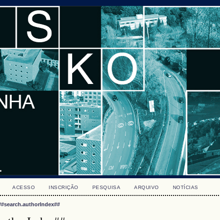
ACESSO
INSCRIÇÃO
PESQUISA
ARQUIVO
NOTÍCIAS
##search.authorIndex##