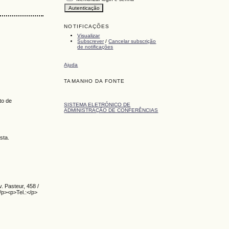
NOTIFICAÇÕES
Visualizar
Subscrever
/
Cancelar subscrição
de notificações
Ajuda
TAMANHO DA FONTE
to de
SISTEMA ELETRÓNICO DE
ADMINISTRAÇÃO DE CONFERÊNCIAS
sta.
. Pasteur, 458 /
p><p>Tel.:</p>