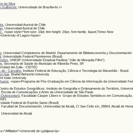
on da Silva
ão Guilherme
, Universidade de Brasília<br />
rés
, Universidad Austral de Chile
ian
, Universidad Austral de Chile
O.
, <span style="font-size: 10pt; line-height: 20px; font-family: &quot;Times New
>University of Lagos</span>
n
, Universidad Complutense de Madrid. Departamento de Biblioteconomía y Documentación
i
, Universidade Federal Fluminense (Brasil)
Simões
, UNESP (Universidade Estadual Paulista "Júlio de Mesquita Filho").
ge
, Secretaria de Saúde do Municipio de Ribeirão Preto, SP.
ersidad del Zulia - CIDTEC
 de - Carvalho
, Instituto Federal de Educação, Ciência e Tecnologia do Maranhão - Brasil.
en Haji
, Shahid Beheshti University
ent state University
Duarte
, <span>Programa de Pós-Graduação em Ciência da Informação da Universidade Fede
 Centro de Estudos Geográficos, Instituto de Geografia e Ordenamento do Território, Univers
, Escola de Comunicações e Artes da Universidade de São Paulo
l Dubosselard
, Faculdade Cásper Líbero e Grupo de Estudos Semióticos em Comunicação, 
SP).
rsidade Federal do Espírito Santo (Brasil)
, Facultad de Documentación, Universidad de Alcalá, C/ San Cirilo s/n, 28804, Alcalá de Hen
, Universidad de Alcalá
ss="Affiliation">Université de Ljubljana</p>