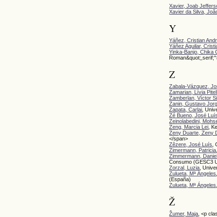
Xavier, Joab Jeffers
Xavier da Silva, Jo
Y
Yáñez, Cristian And
Yáñez Aguilar, Crist
Yinka-Banjo, Chika 
Roman&quot;,serif;"
Z
Zabala-Vázquez, Jo
Zamarian, Lívia Pitell
Zamberlan, Víctor 
Zanin, Gustavo Jor
Zapata, Carlai
, Univ
Zé Bueno, José Luís
Zeinolabedini, Mohs
Zeng, Marcia Lei
, K
Zeny Duarte, Zeny 
</span>
Zêzere, José Luís
,
Zimermann, Patricia
Zimmermann, Danie
Consumo (GESC3 U
Zorzal, Luzia
, Unive
Zulueta, Mª Ángeles
(España)
Zulueta, Mª Ángeles
Ž
Žumer, Maja
, <p cla