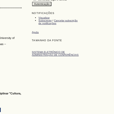
NOTIFICAÇÕES
Visualizar
Subscrever
/
Cancelar subscrição
de notificações
Ajuda
niversity of
TAMANHO DA FONTE
nas –
SISTEMA ELETRÓNICO DE
ADMINISTRAÇÃO DE CONFERÊNCIAS
plinar "Cultura,