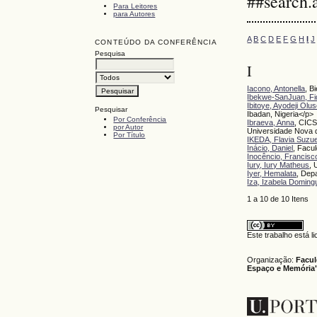
##search.
Para Leitores
para Autores
A
B
C
D
E
F
G
H
I
J
CONTEÚDO DA CONFERÊNCIA
Pesquisa
I
Iacono, Antonella
, B
Ibekwe-SanJuan, Fid
Ibitoye, Ayodeji Olu
Pesquisar
Ibadan, Nigeria</p>
Por Conferência
Ibraeva, Anna
, CICS
por Autor
Universidade Nova 
Por Título
IKEDA, Flavia Suzu
Inácio, Daniel
, Facu
Inocêncio, Francisc
Iury, Iury Matheus
, 
Iyer, Hemalata
, Dep
Iza, Izabela Doming
1 a 10 de 10 Iten
Este trabalho está 
Organização:
Facul
Espaço e Memória"