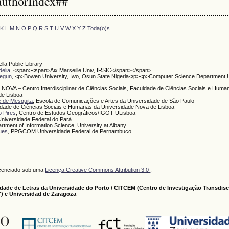
authorIndex##
K
L
M
N
O
P
Q
R
S
T
U
V
W
X
Y
Z
Toda(o)s
iella Public Library
elia
, <span><span>Aix Marseille Univ, IRSIC</span></span>
segun
, <p>Bowen University, Iwo, Osun State Nigeria</p><p>Computer Science Department,U
.NOVA – Centro Interdisciplinar de Ciências Sociais, Faculdade de Ciências Sociais e Huma
de Lisboa
e de Mesquita
, Escola de Comunicações e Artes da Universidade de São Paulo
ldade de Ciências Sociais e Humanas da Universidade Nova de Lisboa
o Pires
, Centro de Estudos Geográficos/IGOT-ULisboa
Universidade Federal do Pará
artment of Information Science, University at Albany
ues
, PPGCOM Universidade Federal de Pernambuco
s
licenciado sob uma
Licença Creative Commons Attribution 3.0
.
dade de Letras da Universidade do Porto / CITCEM (Centro de Investigação Transdisci
) e Universidad de Zaragoza