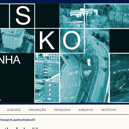
ACESSO
INSCRIÇÃO
PESQUISA
ARQUIVO
NOTÍCIAS
##search.authorIndex##