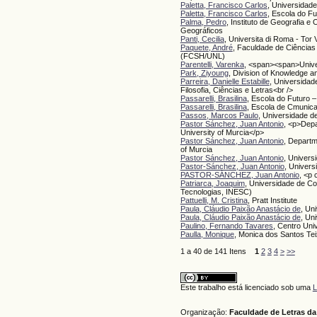
Paletta, Francisco Carlos
, Universidad
Paletta, Francisco Carlos
, Escola do Fu
Palma, Pedro
, Instituto de Geografia e
Geográficos
Panti, Cecilia
, Universita di Roma - Tor 
Paquete, André
, Faculdade de Ciência
(FCSH/UNL)
Parentelli, Varenka
, <span><span>Unive
Park, Ziyoung
, Division of Knowledge 
Parreira, Danielle Estabille
, Universidad
Filosofia, Ciências e Letras<br />
Passarelli, Brasilina
, Escola do Futuro –
Passarelli, Brasilina
, Escola de Cmunica
Passos, Marcos Paulo
, Universidade d
Pastor Sánchez, Juan Antonio
, <p>Depa
University of Murcia</p>
Pastor Sánchez, Juan Antonio
, Departm
of Murcia
Pastor Sánchez, Juan Antonio
, Univers
Pastor-Sánchez, Juan Antonio
, Univers
PASTOR-SÁNCHEZ, Juan Antonio
, <p
Patriarca, Joaquim
, Universidade de C
Tecnologias, INESC)
Pattuelli, M. Cristina
, Pratt Institute
Paula, Cláudio Paixão Anastácio de
, Un
Paula, Cláudio Paixão Anastácio de
, Un
Paulino, Fernando Tavares
, Centro Uni
Paulla, Monique
, Monica dos Santos Tei
1 a 40 de 141 Itens
1
2
3
4
>
>>
Este trabalho está licenciado sob uma
L
Organização:
Faculdade de Letras da