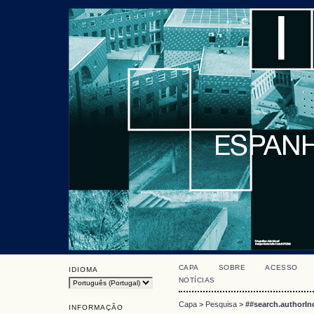
CAPA
SOBRE
ACESSO
IDIOMA
NOTÍCIAS
Capa
>
Pesquisa
>
##search.authorIn
INFORMAÇÃO