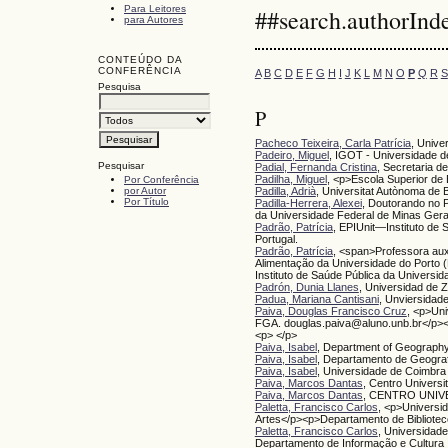
Para Leitores
##search.authorInd
para Autores
CONTEÚDO DA
CONFERÊNCIA
A
B
C
D
E
F
G
H
I
J
K
L
M
N
O
P
Q
R
S
Pesquisa
P
Pacheco Teixeira, Carla Patrícia
, Unive
Padeiro, Miguel
, IGOT - Universidade d
Pesquisar
Padial, Fernanda Cristina
, Secretaria d
Padilha, Miguel
, <p>Escola Superior d
Por Conferência
por Autor
Padilla, Adrià
, Universitat Autònoma de 
Por Título
Padilla-Herrera, Alexei
, Doutorando no
da Universidade Federal de Minas Gera
Padrão, Patrícia
, EPIUnit—Instituto de 
Portugal.
Padrão, Patrícia
, <span>Professora auxi
Alimentação da Universidade do Porto 
Instituto de Saúde Pública da Universi
Padrón, Dunia Llanes
, Universidad de 
Padua, Mariana Cantisani
, Unviersidad
Paiva, Douglas Francisco Cruz
, <p>Uni
FGA. douglas.paiva@aluno.unb.br</p><
<p> </p>
Paiva, Isabel
, Department of Geography
Paiva, Isabel
, Departamento de Geograf
Paiva, Isabel
, Universidade de Coimbra
Paiva, Marcos Dantas
, Centro Univers
Paiva, Marcos Dantas
, CENTRO UNIV
Paletta, Francisco Carlos
, <p>Universi
Artes</p><p>Departamento de Bibliot
Paletta, Francisco Carlos
, Universidad
Departamento de Informação e Cultura