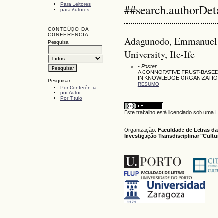
Para Leitores
##search.authorDet
para Autores
CONTEÚDO DA
CONFERÊNCIA
Adagunodo, Emmanuel 
Pesquisa
University, Ile-Ife
- Poster
A CONNOTATIVE TRUST-BASED
IN KNOWLEDGE ORGANIZATIO
Pesquisar
RESUMO
Por Conferência
por Autor
Por Título
Este trabalho está licenciado sob uma
L
Organização:
Faculdade de Letras da
Investigação Transdisciplinar "Cult