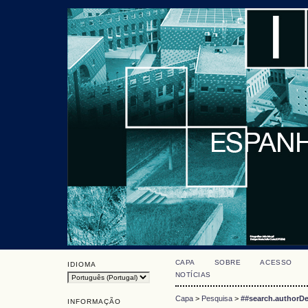
CAPA
SOBRE
ACESSO
IDIOMA
NOTÍCIAS
Capa
>
Pesquisa
>
##search.authorDe
INFORMAÇÃO