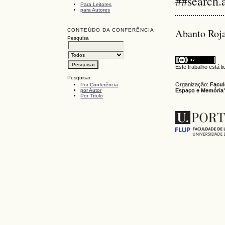
##search.
Para Leitores
para Autores
Abanto Roja
CONTEÚDO DA CONFERÊNCIA
Pesquisa
Este trabalho está 
Pesquisar
Organização:
Facul
Por Conferência
por Autor
Espaço e Memória"
Por Título