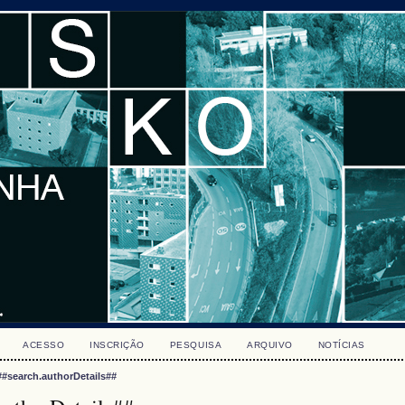
ACESSO
INSCRIÇÃO
PESQUISA
ARQUIVO
NOTÍCIAS
##search.authorDetails##