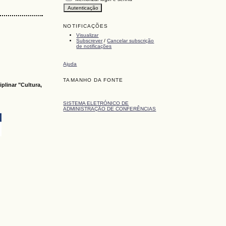
NOTIFICAÇÕES
Visualizar
Subscrever
/
Cancelar subscrição
de notificações
Ajuda
TAMANHO DA FONTE
plinar "Cultura,
SISTEMA ELETRÓNICO DE
ADMINISTRAÇÃO DE CONFERÊNCIAS