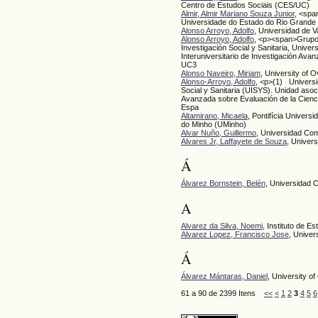
Centro de Estudos Sociais (CES/UC)
Almir, Almir Mariano Souza Junior
, <spa
Universidade do Estado do Rio Grande
Alonso Arroyo, Adolfo
, Universidad de V
Alonso Arroyo, Adolfo
, <p><span>Grupo 
Investigación Social y Sanitaria, Univer
Interuniversitario de Investigación Ava
UC3
Alonso Naveiro, Miriam
, University of O
Alonso-Arroyo, Adolfo
, <p>(1) Universi
Social y Sanitaria (UISYS). Unidad asocia
Avanzada sobre Evaluación de la Cien
Espa
Altamirano, Micaela
, Pontifícia Univer
do Minho (UMinho)
Alvar Nuño, Guillermo
, Universidad Co
Alvares Jr, Laffayete de Souza
, Univer
Á
Álvarez Bornstein, Belén
, Universidad 
A
Alvarez da Silva, Noemi
, Instituto de E
Alvarez Lopez, Francisco Jose
, Univer
Á
Álvarez Mántaras, Daniel
, University o
61 a 90 de 2399 Itens
<<
<
1
2
3
4
5
6