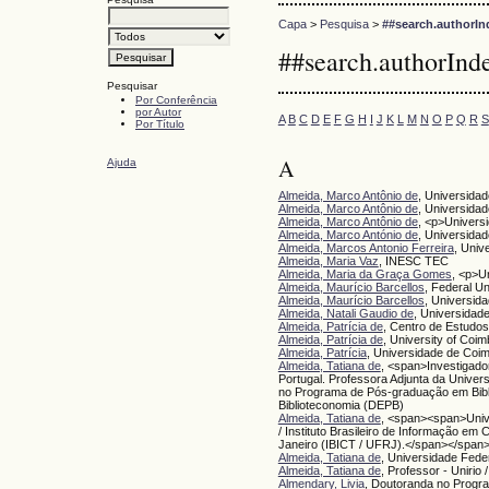
Capa
>
Pesquisa
>
##search.authorIn
##search.authorInd
Pesquisar
Por Conferência
por Autor
A
B
C
D
E
F
G
H
I
J
K
L
M
N
O
P
Q
R
S
Por Título
A
Ajuda
Almeida, Marco Antônio de
, Universida
Almeida, Marco Antônio de
, Universidad
Almeida, Marco Antônio de
, <p>Univers
Almeida, Marco António de
, Universida
Almeida, Marcos Antonio Ferreira
, Univ
Almeida, Maria Vaz
, INESC TEC
Almeida, Maria da Graça Gomes
, <p>U
Almeida, Maurício Barcellos
, Federal Un
Almeida, Maurício Barcellos
, Universid
Almeida, Natali Gaudio de
, Universidad
Almeida, Patrícia de
, Centro de Estudos
Almeida, Patrícia de
, University of Coim
Almeida, Patrícia
, Universidade de Coi
Almeida, Tatiana de
, <span>Investigado
Portugal. Professora Adjunta da Univer
no Programa de Pós-graduação em Bib
Biblioteconomia (DEPB)
Almeida, Tatiana de
, <span><span>Unive
/ Instituto Brasileiro de Informação em
Janeiro (IBICT / UFRJ).</span></span
Almeida, Tatiana de
, Universidade Fede
Almeida, Tatiana de
, Professor - Unirio
Almendary, Livia
, Doutoranda no Progra