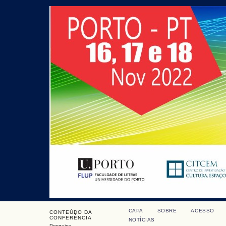
CAPA
SOBRE
ACESSO
CONTEÚDO DA
CONFERÊNCIA
NOTÍCIAS
Pesquisa