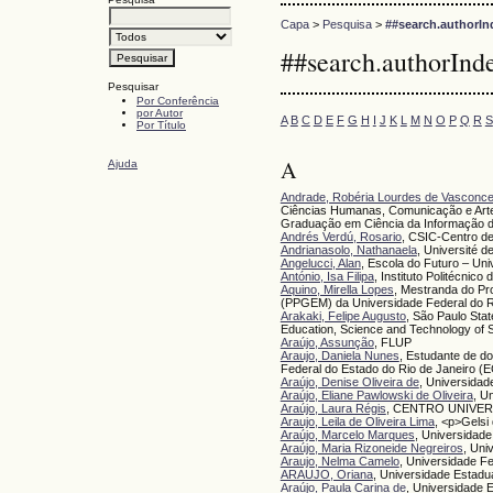
Capa
>
Pesquisa
>
##search.authorIn
##search.authorInd
Pesquisar
Por Conferência
por Autor
A
B
C
D
E
F
G
H
I
J
K
L
M
N
O
P
Q
R
S
Por Título
A
Ajuda
Andrade, Robéria Lourdes de Vasconce
Ciências Humanas, Comunicação e Arte
Graduação em Ciência da Informação 
Andrés Verdú, Rosario
, CSIC-Centro d
Andrianasolo, Nathanaela
, Université d
Angelucci, Alan
, Escola do Futuro – Uni
António, Isa Filipa
, Instituto Politécnico
Aquino, Mirella Lopes
, Mestranda do P
(PPGEM) da Universidade Federal do 
Arakaki, Felipe Augusto
, São Paulo Stat
Education, Science and Technology of 
Araújo, Assunção
, FLUP
Araujo, Daniela Nunes
, Estudante de d
Federal do Estado do Rio de Janeiro (
Araújo, Denise Oliveira de
, Universidad
Araújo, Eliane Pawlowski de Oliveira
, U
Araújo, Laura Régis
, CENTRO UNIVE
Araujo, Leila de Oliveira Lima
, <p>Gelsi
Araújo, Marcelo Marques
, Universidade
Araújo, Maria Rizoneide Negreiros
, Uni
Araujo, Nelma Camelo
, Universidade F
ARAUJO, Oriana
, Universidade Estadu
Araújo, Paula Carina de
, Universidade 