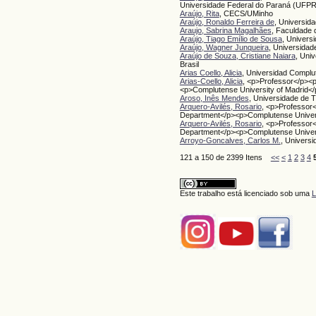
Universidade Federal do Paraná (UFPR
Araújo, Rita
, CECS/UMinho
Araújo, Ronaldo Ferreira de
, Universid
Araujo, Sabrina Magalhães
, Faculdade 
Araújo, Tiago Emílio de Sousa
, Univers
Araújo, Wagner Junqueira
, Universidad
Araújo de Souza, Cristiane Naiara
, Uni
Brasil
Arias Coello, Alicia
, Universidad Complu
Arias-Coello, Alicia
, <p>Professor</p><p
<p>Complutense University of Madrid<
Aroso, Inês Mendes
, Universidade de 
Arquero-Avilés, Rosario
, <p>Professor<
Department</p><p>Complutense Univers
Arquero-Avilés, Rosario
, <p>Professor<
Department</p><p>Complutense Univers
Arroyo-Goncalves, Carlos M.
, Universi
121 a 150 de 2399 Itens
<<
<
1
2
3
4
Este trabalho está licenciado sob uma
L