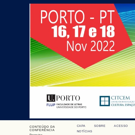
CAPA
SOBRE
ACESSO
CONTEÚDO DA
CONFERÊNCIA
NOTÍCIAS
Pesquisa