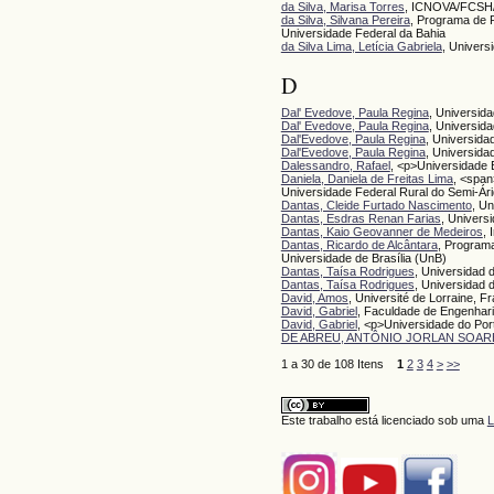
da Silva, Marisa Torres
, ICNOVA/FCSH
da Silva, Silvana Pereira
, Programa de 
Universidade Federal da Bahia
da Silva Lima, Letícia Gabriela
, Univers
D
Dal' Evedove, Paula Regina
, Universid
Dal' Evedove, Paula Regina
, Universida
Dal'Evedove, Paula Regina
, Universida
Dal'Evedove, Paula Regina
, Universida
Dalessandro, Rafael
, <p>Universidade E
Daniela, Daniela de Freitas Lima
, <spa
Universidade Federal Rural do Semi-Ár
Dantas, Cleide Furtado Nascimento
, Un
Dantas, Esdras Renan Farias
, Univers
Dantas, Kaio Geovanner de Medeiros
, 
Dantas, Ricardo de Alcântara
, Program
Universidade de Brasília (UnB)
Dantas, Taísa Rodrigues
, Universidad 
Dantas, Taísa Rodrigues
, Universidad
David, Amos
, Université de Lorraine, F
David, Gabriel
, Faculdade de Engenhari
David, Gabriel
, <p>Universidade do Por
DE ABREU, ANTÔNIO JORLAN SOAR
1 a 30 de 108 Itens
1
2
3
4
>
>>
Este trabalho está licenciado sob uma
L