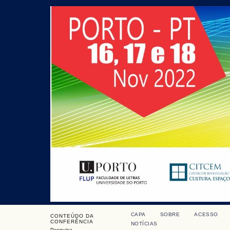
CAPA
SOBRE
ACESSO
CONTEÚDO DA
CONFERÊNCIA
NOTÍCIAS
Pesquisa