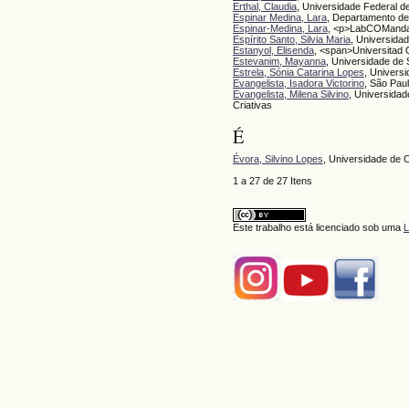
Erthal, Claudia
, Universidade Federal 
Espinar Medina, Lara
, Departamento de
Espinar-Medina, Lara
, <p>LabCOMandal
Espírito Santo, Silvia Maria
, Universidad
Estanyol, Elisenda
, <span>Universitad
Estevanim, Mayanna
, Universidade de
Estrela, Sónia Catarina Lopes
, Universi
Evangelista, Isadora Victorino
, São Pau
Evangelista, Milena Silvino
, Universida
Criativas
É
Évora, Silvino Lopes
, Universidade de 
1 a 27 de 27 Itens
Este trabalho está licenciado sob uma
L