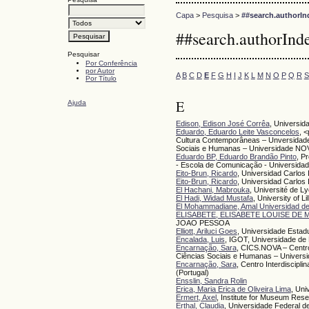
Capa
>
Pesquisa
>
##search.authorIn
##search.authorInd
Pesquisar
Por Conferência
por Autor
A
B
C
D
E
F
G
H
I
J
K
L
M
N
O
P
Q
R
S
Por Título
E
Ajuda
Edison, Edison José Corrêa
, Universid
Eduardo, Eduardo Leite Vasconcelos
, 
Cultura Contemporâneas – Unversidade
Sociais e Humanas – Universidade NOV
Eduardo BP, Eduardo Brandão Pinto
, P
- Escola de Comunicação - Universidad
Eito-Brun, Ricardo
, Universidad Carlos 
Eito-Brun, Ricardo
, Universidad Carlos
El Hachani, Mabrouka
, Université de L
El Hadi, Widad Mustafa
, University of Lil
El Mohammadiane, Amal Universidad d
ELISABETE, ELISABETE LOUISE DE
JOAO PESSOA
Elliott, Ariluci Goes
, Universidade Estadu
Encalada, Luis
, IGOT, Universidade de
Encarnação, Sara
, CICS.NOVA – Centro 
Ciências Sociais e Humanas – Univers
Encarnação, Sara
, Centro Interdiscip
(Portugal)
Ensslin, Sandra Rolin
Erica, Maria Erica de Oliveira Lima
, Uni
Ermert, Axel
, Institute for Museum Re
Erthal, Claudia
, Universidade Federal 