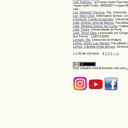
Ledl, Andreas
, <p><span style="font-f
<span style="color: #000000;"><span>B
</p>
Lee, Deborah Theresa
, City, Universit
Lee, Wan-Chen
, Information School, Un
Lehmkuhl, Camila Schwinden
, Universi
Leite, António José de Bastos
, Faculda
Leite, Mariana Soares da Cunha
, Gabin
Leite, Pedro
, Universidade do Porto
Leite, Victor Elias
, Licenciado em Geogr
dos Ferros - CAPF/UERN
Lemaire, Ria
, Université de Poitiers
Lemos, André Luiz Martins
, Faculdade 
Lemos, Cândida Emilia Borges
, Diretor
1 a 30 de 118 Itens
1
2
3
4
>
>>
Este trabalho está licenciado sob uma
L