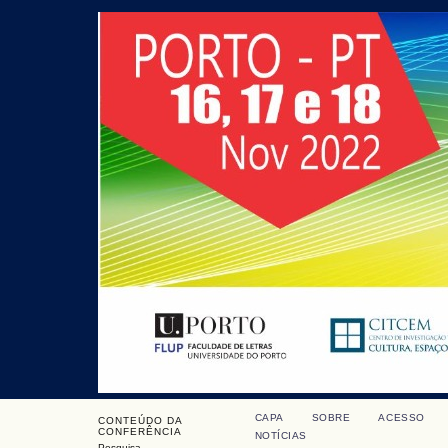
CAPA
SOBRE
ACESSO
CONTEÚDO DA
CONFERÊNCIA
NOTÍCIAS
Pesquisa