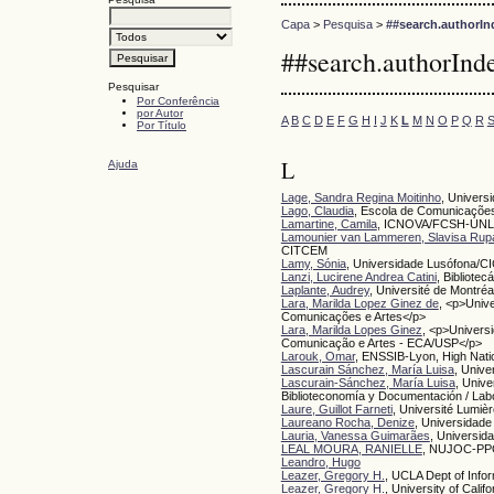
Capa
>
Pesquisa
>
##search.authorIn
##search.authorInd
Pesquisar
Por Conferência
por Autor
A
B
C
D
E
F
G
H
I
J
K
L
M
N
O
P
Q
R
Por Título
L
Ajuda
Lage, Sandra Regina Moitinho
, Univers
Lago, Claudia
, Escola de Comunicações
Lamartine, Camila
, ICNOVA/FCSH-UNL
Lamounier van Lammeren, Slavisa Rup
CITCEM
Lamy, Sónia
, Universidade Lusófona/
Lanzi, Lucirene Andrea Catini
, Bibliotec
Laplante, Audrey
, Université de Montréa
Lara, Marilda Lopez Ginez de
, <p>Univ
Comunicações e Artes</p>
Lara, Marilda Lopes Ginez
, <p>Univers
Comunicação e Artes - ECA/USP</p>
Larouk, Omar
, ENSSIB-Lyon, High Natio
Lascurain Sánchez, María Luisa
, Unive
Lascurain-Sánchez, María Luisa
, Unive
Biblioteconomía y Documentación / Labo
Laure, Guillot Farneti
, Université Lumi
Laureano Rocha, Denize
, Universidade
Lauria, Vanessa Guimarães
, Universid
LEAL MOURA, RANIELLE
, NUJOC-P
Leandro, Hugo
Leazer, Gregory H.
, UCLA Dept of Infor
Leazer, Gregory H.
, University of Calif