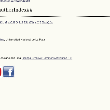
##search.authorIndex##
authorIndex##
K
L
M
N
O
P
Q
R
S
T
U
V
W
X
Y
Z
Toda(o)s
lina
, Universidad Nacional de La Plata
licenciado sob uma
Licença Creative Commons Attribution 3.0
.