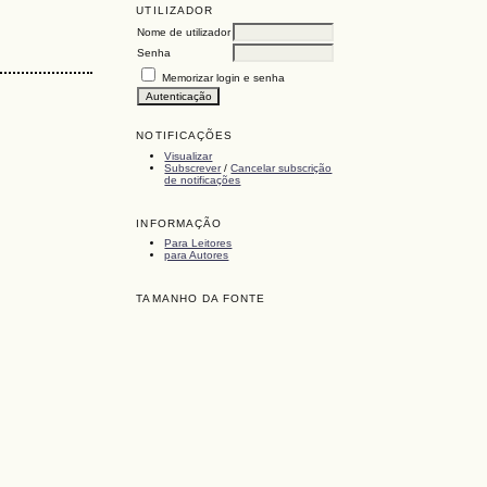
UTILIZADOR
Nome de utilizador
Senha
Memorizar login e senha
NOTIFICAÇÕES
Visualizar
Subscrever
/
Cancelar subscrição
de notificações
INFORMAÇÃO
Para Leitores
para Autores
TAMANHO DA FONTE