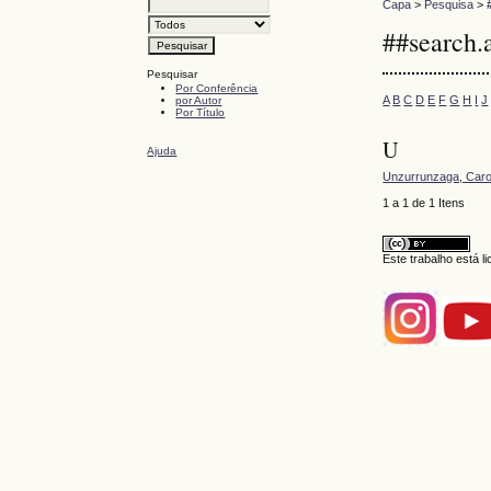
Capa
>
Pesquisa
>
##search.
Pesquisar
Por Conferência
A
B
C
D
E
F
G
H
I
J
por Autor
Por Título
U
Ajuda
Unzurrunzaga, Caro
1 a 1 de 1 Itens
Este trabalho está 