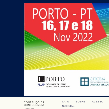
CAPA
SOBRE
ACESSO
CONTEÚDO DA
CONFERÊNCIA
NOTÍCIAS
Pesquisa