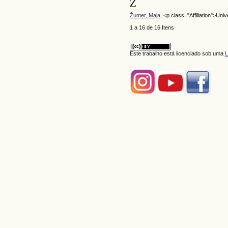
Ž
Žumer, Maja
, <p class="Affiliation">Uni
1 a 16 de 16 Itens
Este trabalho está licenciado sob uma
L