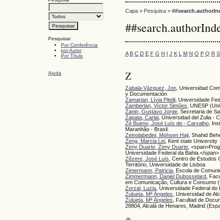
Capa
>
Pesquisa
>
##search.authorIn
##search.authorInd
Pesquisar
Por Conferência
por Autor
A
B
C
D
E
F
G
H
I
J
K
L
M
N
O
P
Q
R
S
Por Título
Z
Ajuda
Zabala-Vázquez, Jon
, Universidad Com
y Documentación
Zamarian, Lívia Pitelli
, Universidade Fed
Zamberlan, Víctor Simões
, UNESP (Univ
Zanin, Gustavo Jorge
, Secretaria de S
Zapata, Carlai
, Universidad del Zulia -
Zé Bueno, José Luís de - Carvalho
, In
Maranhão - Brasil.
Zeinolabedini, Mohsen Haji
, Shahid Behe
Zeng, Marcia Lei
, Kent state University
Zeny Duarte, Zeny Duarte
, <span>Prog
Universidade Federal da Bahia.</span>
Zêzere, José Luís
, Centro de Estudos 
Território, Universidade de Lisboa
Zimermann, Patricia
, Escola de Comuni
Zimmermann, Daniel Dubosselard
, Fac
em Comunicação, Cultura e Consumo 
Zorzal, Luzia
, Universidade Federal do E
Zulueta, Mª Ángeles
, Universidad de Alc
Zulueta, Mª Ángeles
, Facultad de Docum
28804, Alcalá de Henares, Madrid (Esp