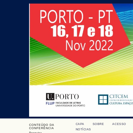
CAPA
SOBRE
ACESSO
CONTEÚDO DA
CONFERÊNCIA
NOTÍCIAS
Pesquisa