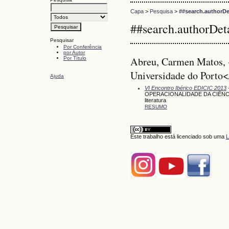
Capa
>
Pesquisa
>
##search.authorDe
##search.authorDet
Pesquisar
Por Conferência
por Autor
Abreu, Carmen Matos, 
Por Título
Universidade do Porto<
Ajuda
VI Encontro Ibérico EDICIC 2013
OPERACIONALIDADE DA CIÊNCIA
literatura
RESUMO
Este trabalho está licenciado sob uma
L