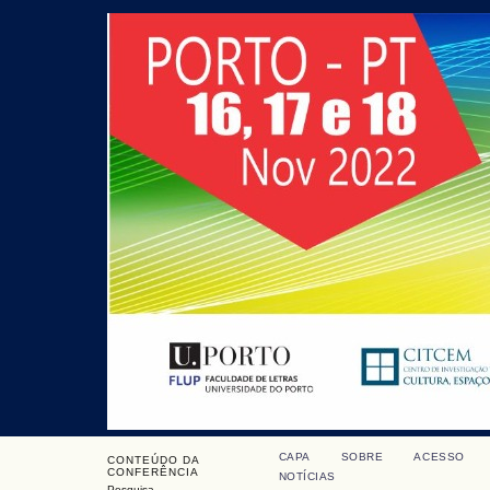
CAPA
SOBRE
ACESSO
CONTEÚDO DA
CONFERÊNCIA
NOTÍCIAS
Pesquisa