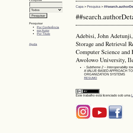
Capa
>
Pesquisa
>
##search.authorDe
##search.authorDet
Pesquisar
Por Conferência
por Autor
Adebisi, John Adetunji
Por Título
Storage and Retrieval 
Ajuda
Computer Science and 
Awolowo University, Ile
- Subtheme 2 – Interoperability t
A VALUE-BASED APPROACH TO
ORGANIZATION SYSTEMS
RESUMO
Este trabalho está licenciado sob uma
L