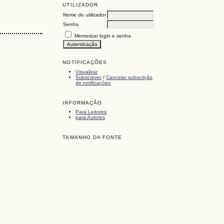
UTILIZADOR
Nome de utilizador
Senha
Memorizar login e senha
NOTIFICAÇÕES
Visualizar
Subscrever
/
Cancelar subscrição
de notificações
INFORMAÇÃO
Para Leitores
para Autores
TAMANHO DA FONTE