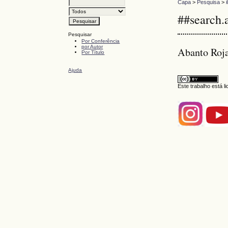
Capa
>
Pesquisa
>
##search.
Pesquisar
Por Conferência
por Autor
Abanto Roja
Por Título
Ajuda
Este trabalho está 