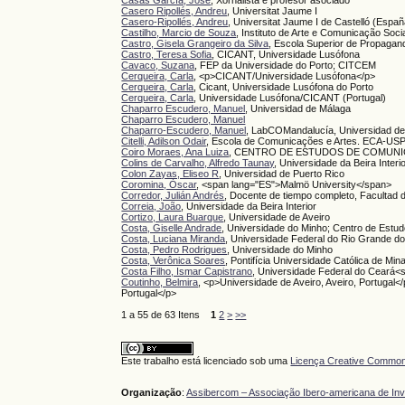
Casás García, José
, Xornalista e profesor asociado
Casero Ripollés, Andreu
, Universitat Jaume I
Casero-Ripollés, Andreu
, Universitat Jaume I de Castelló (Españ
Castilho, Marcio de Souza
, Instituto de Arte e Comunicação Soc
Castro, Gisela Grangeiro da Silva
, Escola Superior de Propaga
Castro, Teresa Sofia
, CICANT, Universidade Lusófona
Cavaco, Suzana
, FEP da Universidade do Porto; CITCEM
Cerqueira, Carla
, <p>CICANT/Universidade Lusófona</p>
Cerqueira, Carla
, Cicant, Universidade Lusófona do Porto
Cerqueira, Carla
, Universidade Lusófona/CICANT (Portugal)
Chaparro Escudero, Manuel
, Universidad de Málaga
Chaparro Escudero, Manuel
Chaparro-Escudero, Manuel
, LabCOMandalucía, Universidad d
Citelli, Adilson Odair
, Escola de Comunicações e Artes. ECA-US
Coiro Moraes, Ana Luiza
, CENTRO DE ESTUDOS DE COMUNICA
Colins de Carvalho, Alfredo Taunay
, Universidade da Beira Interi
Colon Zayas, Eliseo R
, Universidad de Puerto Rico
Coromina, Òscar
, <span lang="ES">Malmö University</span>
Corredor, Julián Andrés
, Docente de tiempo completo, Facultad 
Correia, João
, Universidade da Beira Interior
Cortizo, Laura Buarque
, Universidade de Aveiro
Costa, Giselle Andrade
, Universidade do Minho; Centro de Est
Costa, Luciana Miranda
, Universidade Federal do Rio Grande do
Costa, Pedro Rodrigues
, Universidade do Minho
Costa, Verônica Soares
, Pontifícia Universidade Católica de Min
Costa Filho, Ismar Capistrano
, Universidade Federal do Ceará<s
Coutinho, Belmira
, <p>Universidade de Aveiro, Aveiro, Portug
Portugal</p>
1 a 55 de 63 Itens
1
2
>
>>
Este trabalho está licenciado sob uma
Licença Creative Commons
Organização
:
Assibercom – Associação Ibero-americana de In