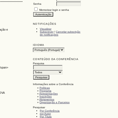
Senha
Memorizar login e senha
NOTIFICAÇÕES
Visualizar
ação e
Subscrever
/
Cancelar subscrição
de notificações
IDIOMA
CONTEÚDO DA CONFERÊNCIA
Pesquisa
</span>
Informações sobre a Conferência
»
Políticas
»
Programa
NOVA
»
Apresentações
»
Inscrições
»
Alojamentos
»
Organização e Parceiros
Pesquisar
Por Conferência
por Autor
Por Título