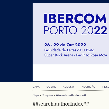
CAPA
SOBRE
ACESSO
INSCRIÇÃO
PES
Capa
>
Pesquisa
>
##search.authorIndex##
##search.authorIndex##