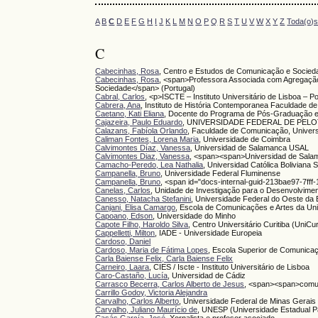
A
B
C
D
E
F
G
H
I
J
K
L
M
N
O
P
Q
R
S
T
U
V
W
X
Y
Z
Toda(o)
C
Cabecinhas, Rosa
, Centro e Estudos de Comunicação e Socied
Cabecinhas, Rosa
, <span>Professora Associada com Agregação 
Sociedade</span> (Portugal)
Cabral, Carlos
, <p>ISCTE – Instituto Universitário de Lisboa – P
Cabrera, Ana
, Instituto de História Contemporanea Faculdade 
Caetano, Kati Eliana
, Docente do Programa de Pós-Graduação e
Cajazeira, Paulo Eduardo
, UNIVERSIDADE FEDERAL DE PELOT
Calazans, Fabíola Orlando
, Faculdade de Comunicação, Universi
Caliman Fontes, Lorena Maria
, Universidade de Coimbra
Calvimontes Díaz, Vanessa
, Universidad de Salamanca USAL
Calvimontes Diaz, Vanessa
, <span><span>Universidad de Sal
Camacho-Peredo, Lea Nathalia
, Universidad Católica Boliviana 
Campanella, Bruno
, Universidade Federal Fluminense
Campanella, Bruno
, <span id="docs-internal-guid-213bae97-7ff
Canelas, Carlos
, Unidade de Investigação para o Desenvolvimento
Canesso, Natacha Stefanini
, Universidade Federal do Oeste da Ba
Canjani, Elisa Camargo
, Escola de Comunicações e Artes da U
Capoano, Edson
, Universidade do Minho
Capote Filho, Haroldo Silva
, Centro Universitário Curitiba (UniCur
Cappelletti, Milton
, IADE - Universidade Europeia
Cardoso, Daniel
Cardoso, Maria de Fátima Lopes
, Escola Superior de Comunicaç
Carla Baiense Felix, Carla Baiense Felix
Carneiro, Laara
, CIES / Iscte - Instituto Universitário de Lisboa
Caro-Castaño, Lucía
, Universidad de Cádiz
Carrasco Becerra, Carlos Alberto de Jesus
, <span><span>comu
Carrillo Godoy, Victoria Alejandra
Carvalho, Carlos Alberto
, Universidade Federal de Minas Gerais
Carvalho, Juliano Maurício de
, UNESP (Universidade Estadual Pau