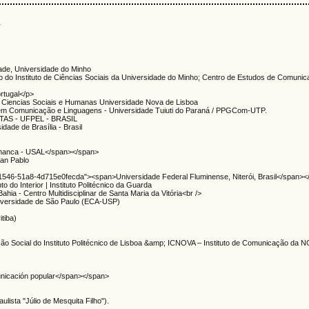
s
ade, Universidade do Minho
do Instituto de Ciências Sociais da Universidade do Minho; Centro de Estudos de Comunic
ortugal</p>
de Ciencias Sociais e Humanas Universidade Nova de Lisboa
m Comunicação e Linguagens - Universidade Tuiuti do Paraná / PPGCom-UTP.
AS - UFPEL - BRASIL
dade de Brasília - Brasil
amanca - USAL</span></span>
San Pablo
f-1546-51a8-4d715e0fecda"><span>Universidade Federal Fluminense, Niterói, Brasil</span>
 do Interior | Instituto Politécnico da Guarda
hia - Centro Multidisciplinar de Santa Maria da Vitória<br />
niversidade de São Paulo (ECA-USP)
itiba)
ão Social do Instituto Politécnico de Lisboa &amp; ICNOVA – Instituto de Comunicação da 
nicación popular</span></span>
lista "Júlio de Mesquita Filho").