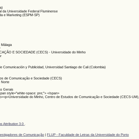
a)
ial da Universidade Federal Fluminense
nda e Marketing (ESPM-SP)
e Málaga
P
ÇÃO E SOCIEDADE (CECS) - Universidade do Minho
or
de Comunicación y Publicidad, Universidad Santiago de Cali (Colombia)
udos de Comunicação e Sociedade (CECS)
 Norte
as Gerais
pan style="white-space: pre;"> </span>
al</p><p>Universidade do Minho, Centro de Estudos de Comunicação e Sociedade (CECS-UM),
 Attribution 3.0
.
vestigadores de Comunicação
|
FLUP - Faculdade de Letras da Universidade do Porto