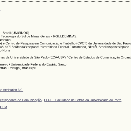
s
s - Brasil (UNISINOS)
a e Tecnologia do Sul de Minas Gerais - IFSULDEMINAS.
nambuco
A) e Centro de Pesquisa em Comunicação e Trabalho (CPCT) da Universidade de São Paul
51a8-4d715e0fecda"><span>Universidade Federal Fluminense, Niterói, Brasil</span></span>
o Norte
rtes da Universidade de São Paulo (ECA-USP) / Centro de Estudos de Comunicação Organi
aneiro / Universidade Federal do Espírito Santo
tras, Portugal, Brasil</p>
 Attribution 3.0
.
vestigadores de Comunicação
|
FLUP - Faculdade de Letras da Universidade do Porto
TCEM