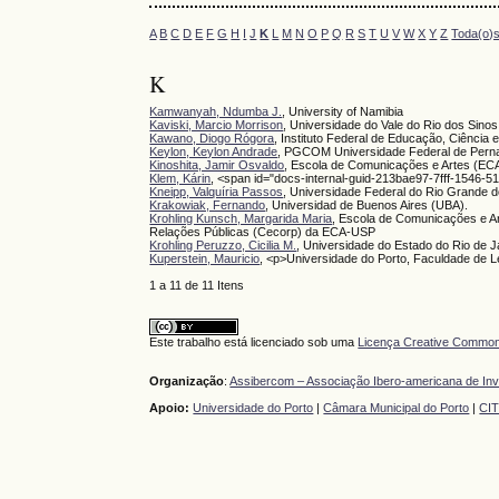
A
B
C
D
E
F
G
H
I
J
K
L
M
N
O
P
Q
R
S
T
U
V
W
X
Y
Z
Toda(o)
K
Kamwanyah, Ndumba J.
, University of Namibia
Kaviski, Marcio Morrison
, Universidade do Vale do Rio dos Sino
Kawano, Diogo Rógora
, Instituto Federal de Educação, Ciênci
Keylon, Keylon Andrade
, PGCOM Universidade Federal de Per
Kinoshita, Jamir Osvaldo
, Escola de Comunicações e Artes (EC
Klem, Kárin
, <span id="docs-internal-guid-213bae97-7fff-1546-
Kneipp, Valquíria Passos
, Universidade Federal do Rio Grande d
Krakowiak, Fernando
, Universidad de Buenos Aires (UBA).
Krohling Kunsch, Margarida Maria
, Escola de Comunicações e A
Relações Públicas (Cecorp) da ECA-USP
Krohling Peruzzo, Cicilia M.
, Universidade do Estado do Rio de J
Kuperstein, Mauricio
, <p>Universidade do Porto, Faculdade de Le
1 a 11 de 11 Itens
Este trabalho está licenciado sob uma
Licença Creative Commons
Organização
:
Assibercom – Associação Ibero-americana de In
Apoio:
Universidade do Porto
|
Câmara Municipal do Porto
|
CI