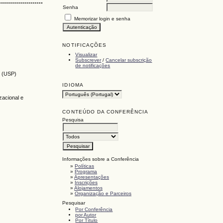
Senha
Memorizar login e senha
NOTIFICAÇÕES
Visualizar
Subscrever
/
Cancelar subscrição
de notificações
o (USP)
IDIOMA
zacional e
CONTEÚDO DA CONFERÊNCIA
Pesquisa
Informações sobre a Conferência
»
Políticas
»
Programa
»
Apresentações
»
Inscrições
»
Alojamentos
»
Organização e Parceiros
Pesquisar
Por Conferência
por Autor
Por Título