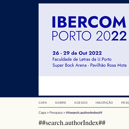
CAPA
SOBRE
ACESSO
INSCRIÇÃO
PES
Capa
>
Pesquisa
>
##search.authorIndex##
##search.authorIndex##