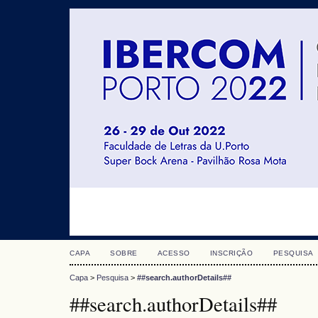
CAPA
SOBRE
ACESSO
INSCRIÇÃO
PESQUISA
Capa
>
Pesquisa
>
##search.authorDetails##
##search.authorDetails##