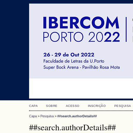
CAPA
SOBRE
ACESSO
INSCRIÇÃO
PESQUISA
Capa
>
Pesquisa
>
##search.authorDetails##
##search.authorDetails##