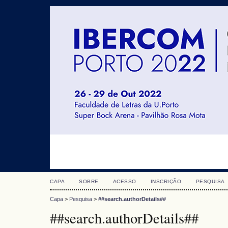
CAPA
SOBRE
ACESSO
INSCRIÇÃO
PESQUISA
Capa
>
Pesquisa
>
##search.authorDetails##
##search.authorDetails##