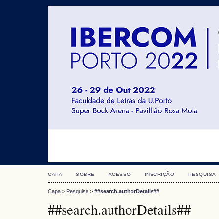
CAPA
SOBRE
ACESSO
INSCRIÇÃO
PESQUISA
Capa
>
Pesquisa
>
##search.authorDetails##
##search.authorDetails##