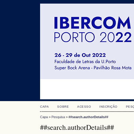
CAPA
SOBRE
ACESSO
INSCRIÇÃO
PES
Capa
>
Pesquisa
>
##search.authorDetails##
##search.authorDetails##