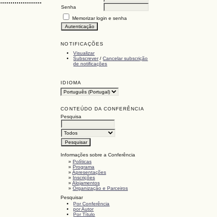
Senha
Memorizar login e senha
NOTIFICAÇÕES
Visualizar
Subscrever
/
Cancelar subscrição
de notificações
IDIOMA
CONTEÚDO DA CONFERÊNCIA
Pesquisa
Informações sobre a Conferência
»
Políticas
»
Programa
»
Apresentações
»
Inscrições
»
Alojamentos
»
Organização e Parceiros
Pesquisar
Por Conferência
por Autor
Por Título