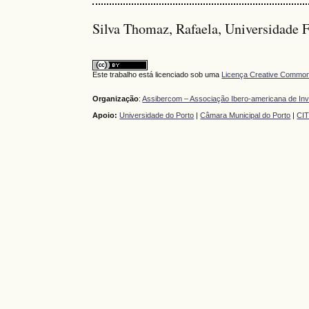
Silva Thomaz, Rafaela, Universidade F
Este trabalho está licenciado sob uma
Licença Creative Commons
Organização
:
Assibercom – Associação Ibero-americana de In
Apoio:
Universidade do Porto
|
Câmara Municipal do Porto
|
CI