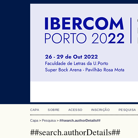
CAPA
SOBRE
ACESSO
INSCRIÇÃO
PESQUISA
Capa
>
Pesquisa
>
##search.authorDetails##
##search.authorDetails##