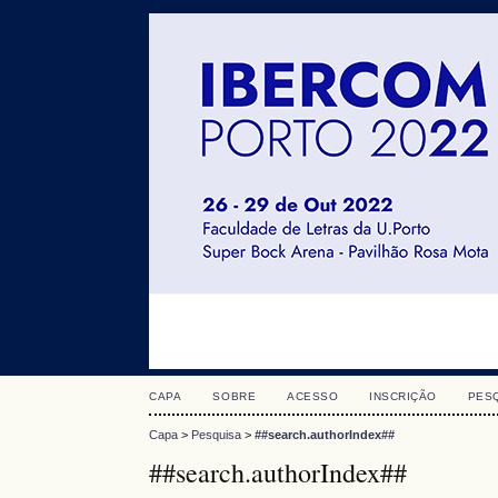
CAPA
SOBRE
ACESSO
INSCRIÇÃO
PES
Capa
>
Pesquisa
>
##search.authorIndex##
##search.authorIndex##