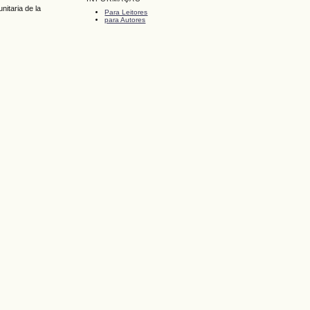
itaria de la
Para Leitores
para Autores
.