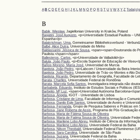
A
B
C
D
E
F
G
H
I
J
K
L
M
N
O
P
Q
R
S
T
U
V
W
X
Y
Z
Toda(o)
B
Babik, Wiesław
, Jagiellonian University in Kraków, Poland
Bagatini, José Augusto
, <p>Universidade Estadual Paulista – U
Espanha</p>
Balakrishnan, Uma
, Gemeinsamer Bibliotheksverbund - Verbund
Balbé, Alice Dutra
, Universidade do Minho
Baldassarini, Jéssica de Sousa
, <span><span>Doutoranda do Pr
Paulista.</span></span>
Ballesteros, Carlos
, <p>Universidade de Valladolid</p>
Balula, João Paulo
, <p>Escola Superior de Educação de Viseu</
Baños-Moreno, María José
, Universidad de Murcia
Baptista, João Pedro
, <p>Labcom / Universidade da Beira Interi
Baptista, João Pedro
, Universidade de Trás-os-Montes e Alto Do
Baptista, Ricardo
, Departamento de Geografia, Faculdade de Let
Barata, Charlles
, Universidade Federal de Rondônia
Barata, Marcela Sofia Santos
, Investigadora integrada não dout
Barbabela, Eduardo
, Instituto de Estudos Sociais e Políticos (
Barbeito, Mº Luz
, <span>Universidad Autónoma Barcelona</spa
Barbosa, Ângela
, IGOT - Univeridade de Lisboa
Barbosa, Cristiane de Lima
, Faculdade de Informação e Comuni
Barbosa, Danilo Egle Santos
, Universidade de Aveiro e Universi
Barbosa, Fernanda
, Grupo de Pesquisa Saberes e Práticas em
Barbosa, Jane Roberta de Assis
, Programa de Pós-Graduação e
Barbosa, Maria de Fátima Sousa de Oliveira
Barbosa, Maria de Fatima Sousa de Oliveira
, Universidade Fede
Barbosa, Marilene Lobo Abreu
, Instituto de Ciência da Informaç
Barbosa, Marilene Lobo Abreu
, Universidade Federal da Bahia
Barbosa, Nilson Theobald
, Universidade Federal Fluminense (U
Barbosa, Sara Carolina
, Universidade de São Paulo
Barbosa, Suzana
, Universidade Federal da Bahia