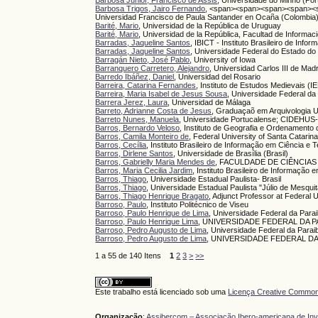
Barbosa Junior, Francisco de Assis
, Universidade do Minho (Por
Barbosa Trigos, Jairo Fernando
, <span><span><span><span><spa
Universidad Francisco de Paula Santander en Ocaña (Colombi
Barité, Mario
, Universidad de la República de Uruguay
Barité, Mario
, Universidad de la República, Facultad de Informa
Barradas, Jaqueline Santos
, IBICT - Instituto Brasileiro de In
Barradas, Jaqueline Santos
, Universidade Federal do Estado do
Barragán Nieto, José Pablo
, University of Iowa
Barranquero Carretero, Alejandro
, Universidad Carlos III de Madr
Barredo Ibáñez, Daniel
, Universidad del Rosario
Barreira, Catarina Fernandes
, Instituto de Estudos Medievais 
Barreira, Maria Isabel de Jesus Sousa
, Universidade Federal da
Barrera Jerez, Laura
, Universidad de Málaga
Barreto, Adrianne Costa de Jesus
, Graduaçaõ em Arquivologia
Barreto Nunes, Manuela
, Universidade Portucalense; CIDEHUS
Barros, Bernardo Veloso
, Instituto de Geografia e Ordenamento d
Barros, Camila Monteiro de
, Federal University of Santa Catarina,
Barros, Cecília
, Instituto Brasileiro de Informação em Ciência e 
Barros, Dirlene Santos
, Universidade de Brasília (Brasil)
Barros, Gabrielly Maria Mendes de
, FACULDADE DE CIÊNCIAS
Barros, Maria Cecilia Jardim
, Instituto Brasileiro de Informação 
Barros, Thiago
, Universidade Estadual Paulista- Brasil
Barros, Thiago
, Universidade Estadual Paulista "Júlio de Mesquita
Barros, Thiago Henrique Bragato
, Adjunct Professor at Federal 
Barroso, Paulo
, Instituto Politécnico de Viseu
Barroso, Paulo Henrique de Lima
, Universidade Federal da Para
Barroso, Paulo Henrique Lima
, UNIVERSIDADE FEDERAL DA P
Barroso, Pedro Augusto de Lima
, Universidade Federal da Para
Barroso, Pedro Augusto de Lima
, UNIVERSIDADE FEDERAL DA
1 a 55 de 140 Itens
1
2
3
>
>>
Este trabalho está licenciado sob uma
Licença Creative Commons
Organização
:
Assibercom – Associação Ibero-americana de In