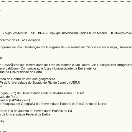
s
NESP</p> <p>Marília – SP - BRASIL</p><p>Universidad Carlos III de Madrid - UC3M</p><p>M
zentrale des GBV, Göttingen
ograma de Pós-Graduação em Geografia da Faculdade de Ciências e Tecnologia, Universi
p>
or, Covilhã</p><p>Universidade de Trás os Montes e Alto Douro, Vila Real</p><p>Portugal</p
uro LabCom - Comunicação e Artes / Universidade da Beira Interior
ras da Universidade do Porto
orada do Centro de estudos geográficos
IESP) da Universidade do Estado do Rio de Janeiro (UERJ)
n>
cação (FIC) da Universidade Federal do Amazonas - UFAM
dade do Porto
 Saúde (GPS/Fiocruz)
 Pesquisa em Geografia da Universidade Federal do Rio Grande do Norte
ral do Rio de Janeiro e Universidade Estácio de Sá
ão da Universidade Federal da Bahia
FF)