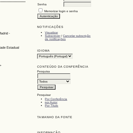
Senha
Memorizar login e senha
NOTIFICAÇÕES
Visualizar
adrid -
Subscrever
/
Cancelar subscrição
de notificações
dade Estadual
IDIOMA
>
CONTEÚDO DA CONFERÊNCIA
Pesquisa
Pesquisar
Por Conferência
por Autor
Por Título
TAMANHO DA FONTE
INFORMAÇÃO