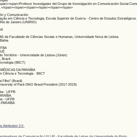
tugal)
n><span>Profesor Investigador del Grupo de Investigación en Comunicación Social Comun
a).</span></span></span></span></span></span>
ción y Comunicación
formação em Ciência e Tecnologia; Escola Superior de Guerra - Centro de Estudos Estratégicos
 Rio de Janeiro (UNIRIO)
id
(IEM) da Faculdade de Ciências Sociais e Humanas, Universidade Nova de Lisboa
 Bahia
 UFBA
-UÉ
o Território - Universidade de Lisboa (Júnior)
 Brazil.
Tecnologia (IBICT)
 MÉDICAS DA PARAÍBA
em Ciência e Tecnologia - IBICT
 Filho" (Brasil)
University of Pará ISKO Brasil President (2017-2019)
iba - UFPB
ARAÍBA.
iba - UFPB
 PARAÍBA
 Attribution 3.0
.
vestigadores de Comunicação
|
FLUP - Faculdade de Letras da Universidade do Porto