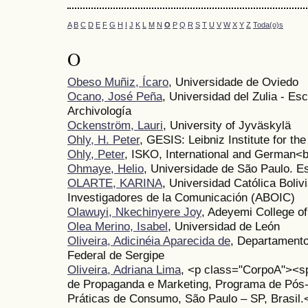
A
B
C
D
E
F
G
H
I
J
K
L
M
N
O
P
Q
R
S
T
U
V
W
X
Y
Z
Toda(o)s
O
Obeso Muñiz, Ícaro
, Universidade de Oviedo
Ocano, José Peña
, Universidad del Zulia - Esc
Archivología
Ockenström, Lauri
, University of Jyväskylä
Ohly, H. Peter
, GESIS: Leibniz Institute for th
Ohly, Peter
, ISKO, International and German<b
Ohmaye, Helio
, Universidade de São Paulo. E
OLARTE, KARINA
, Universidad Católica Boliv
Investigadores de la Comunicación (ABOIC)
Olawuyi, Nkechinyere Joy
, Adeyemi College o
Olea Merino, Isabel
, Universidad de León
Oliveira, Adicinéia Aparecida de
, Departament
Federal de Sergipe
Oliveira, Adriana Lima
, <p class="CorpoA"><s
de Propaganda e Marketing, Programa de Pó
Práticas de Consumo, São Paulo – SP, Brasil.