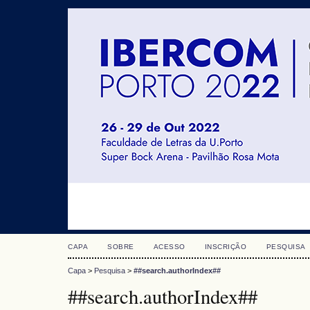
CAPA
SOBRE
ACESSO
INSCRIÇÃO
PESQUISA
Capa
>
Pesquisa
>
##search.authorIndex##
##search.authorIndex##