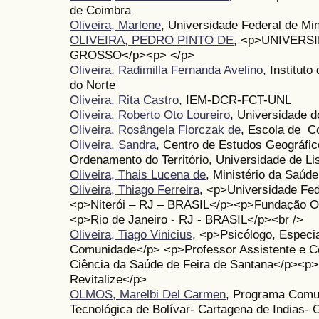
de Coimbra
Oliveira, Marlene
, Universidade Federal de Mi
OLIVEIRA, PEDRO PINTO DE
, <p>UNIVERS
GROSSO</p><p> </p>
Oliveira, Radimilla Fernanda Avelino
, Institut
do Norte
Oliveira, Rita Castro
, IEM-DCR-FCT-UNL
Oliveira, Roberto Oto Loureiro
, Universidade 
Oliveira, Rosângela Florczak de
, Escola de C
Oliveira, Sandra
, Centro de Estudos Geográfico
Ordenamento do Território, Universidade de Li
Oliveira, Thais Lucena de
, Ministério da Saúde
Oliveira, Thiago Ferreira
, <p>Universidade Fe
<p>Niterói – RJ – BRASIL</p><p>Fundação 
<p>Rio de Janeiro - RJ - BRASIL</p><br />
Oliveira, Tiago Vinicius
, <p>Psicólogo, Especi
Comunidade</p> <p>Professor Assistente e Co
Ciência da Saúde de Feira de Santana</p><p>P
Revitalize</p>
OLMOS, Marelbi Del Carmen
, Programa Comun
Tecnológica de Bolívar- Cartagena de Indias- 