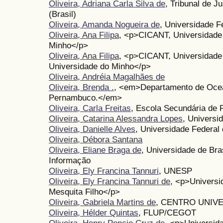
Oliveira, Adriana Carla Silva de
, Tribunal de J
(Brasil)
Oliveira, Amanda Nogueira de
, Universidade F
Oliveira, Ana Filipa
, <p>CICANT, Universidade
Minho</p>
Oliveira, Ana Filipa
, <p>CICANT, Universidad
Universidade do Minho</p>
Oliveira, Andréia Magalhães de
Oliveira, Brenda .
, <em>Departamento de Ocea
Pernambuco.</em>
Oliveira, Carla Freitas
, Escola Secundária de 
Oliveira, Catarina Alessandra Lopes
, Universi
Oliveira, Danielle Alves
, Universidade Federal
Oliveira, Débora Santana
Oliveira, Eliane Braga de
, Universidade de Bra
Informação
Oliveira, Ely Francina Tannuri
, UNESP
Oliveira, Ely Francina Tannuri de
, <p>Universi
Mesquita Filho</p>
Oliveira, Gabriela Martins de
, CENTRO UNIV
Oliveira, Hélder Quintas
, FLUP/CEGOT