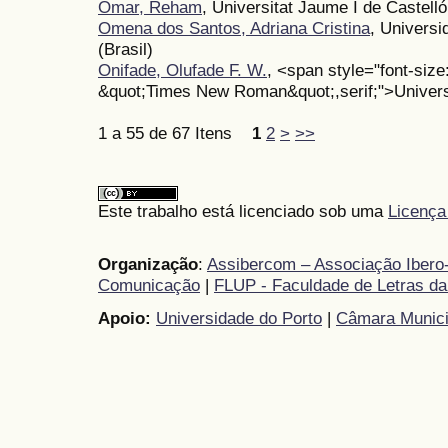
Omar, Reham
, Universitat Jaume I de Castell
Omena dos Santos, Adriana Cristina
, Universi
(Brasil)
Onifade, Olufade F. W.
, <span style="font-size:
&quot;Times New Roman&quot;,serif;">Univers
1 a 55 de 67 Itens
1
2
>
>>
Este trabalho está licenciado sob uma
Licença
Organização
:
Assibercom – Associação Ibero-
Comunicação
|
FLUP - Faculdade de Letras da
Apoio:
Universidade do Porto
|
Câmara Munici