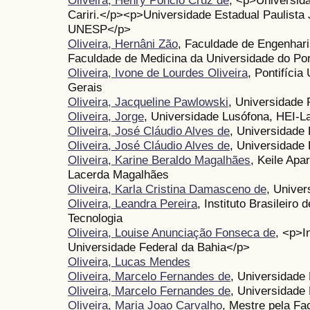
Oliveira, Henry Poncio Cruz de
, <p>Universid
Cariri.</p><p>Universidade Estadual Paulista J
UNESP</p>
Oliveira, Hernâni Zão
, Faculdade de Engenhari
Faculdade de Medicina da Universidade do Po
Oliveira, Ivone de Lourdes Oliveira
, Pontifícia
Gerais
Oliveira, Jacqueline Pawlowski
, Universidade 
Oliveira, Jorge
, Universidade Lusófona, HEI-L
Oliveira, José Cláudio Alves de
, Universidade
Oliveira, José Cláudio Alves de
, Universidade 
Oliveira, Karine Beraldo Magalhães
, Keile Apa
Lacerda Magalhães
Oliveira, Karla Cristina Damasceno de
, Univer
Oliveira, Leandra Pereira
, Instituto Brasileiro
Tecnologia
Oliveira, Louise Anunciação Fonseca de
, <p>I
Universidade Federal da Bahia</p>
Oliveira, Lucas Mendes
Oliveira, Marcelo Fernandes de
, Universidade 
Oliveira, Marcelo Fernandes de
, Universidade
Oliveira, Maria Joao Carvalho
, Mestre pela Fa