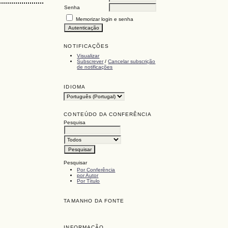
Senha
Memorizar login e senha
NOTIFICAÇÕES
Visualizar
Subscrever
/
Cancelar subscrição
de notificações
IDIOMA
CONTEÚDO DA CONFERÊNCIA
Pesquisa
Pesquisar
Por Conferência
por Autor
Por Título
TAMANHO DA FONTE
INFORMAÇÃO