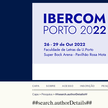
CAPA
SOBRE
ACESSO
INSCRIÇÃO
PES
Capa
>
Pesquisa
>
##search.authorDetails##
##search.authorDetails##