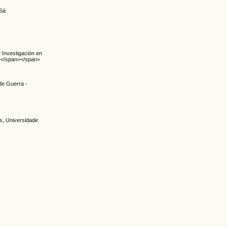
 Sá
Investigación en
n></span></span>
 de Guerra -
s, Universidade