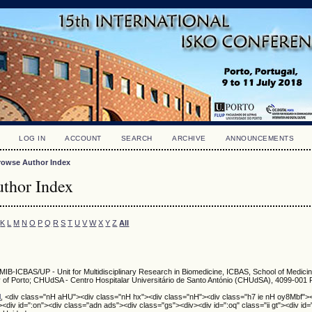
LOG IN
ACCOUNT
SEARCH
ARCHIVE
ANNOUNCEMENTS
rowse Author Index
thor Index
K
L
M
N
O
P
Q
R
S
T
U
V
W
X
Y
Z
All
UMIB-ICBAS/UP - Unit for Multidisciplinary Research in Biomedicine, ICBAS, School of Medici
y of Porto; CHUdSA - Centro Hospitalar Universitário de Santo António (CHUdSA), 4099-001 P
l
, <div class="nH aHU"><div class="nH hx"><div class="nH"><div class="h7 ie nH oy8Mbf">
div id=":on"><div class="adn ads"><div class="gs"><div><div id=":oq" class="ii gt"><div id=