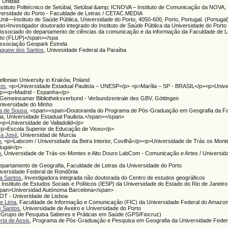
- Unidad
Instituto Politécnico de Setúbal, Setúbal &amp; ICNOVA – Instituto de Comunicação da NOVA, 
iversidade do Porto - Faculdade de Letras / CETAC.MEDIA
Unit—Instituto de Saúde Pública, Universidade do Porto, 4050-600, Porto, Portugal. (Portugal
an>Investigador doutorado integrado do Instituto de Saúde Pública da Universidade do Port
Associado do departamento de ciências da comunicação e da informação da Faculdade de L
rto (FLUP)</span></spa
Associação Geopark Estrela
aquew dos Santos
, Univesidade Federal da Paraíba
iellonian University in Kraków, Poland
sto
, <p>Universidade Estadual Paulista – UNESP</p> <p>Marília – SP - BRASIL</p><p>Univer
p><p>Madrid - Espanha</p>
 Gemeinsamer Bibliotheksverbund - Verbundzentrale des GBV, Göttingen
Universidade do Minho
ca de Sousa
, <span><span>Doutoranda do Programa de Pós-Graduação em Geografia da F
ia, Universidade Estadual Paulista.</span></span>
 <p>Universidade de Valladolid</p>
 <p>Escola Superior de Educação de Viseu</p>
ía José
, Universidad de Murcia
o
, <p>Labcom / Universidade da Beira Interior, Covilhã</p><p>Universidade de Trás os Monte
tugal</p>
o
, Universidade de Trás-os-Montes e Alto Douro LabCom - Comunicação e Artes / Universid
epartamento de Geografia, Faculdade de Letras da Universidade do Porto
iversidade Federal de Rondônia
ia Santos
, Investigadora integrada não doutorada do Centro de estudos geográficos
, Instituto de Estudos Sociais e Políticos (IESP) da Universidade do Estado do Rio de Janei
span>Universidad Autónoma Barcelona</span>
GOT - Univeridade de Lisboa
de Lima
, Faculdade de Informação e Comunicação (FIC) da Universidade Federal do Amaz
e Santos
, Universidade de Aveiro e Universidade do Porto
, Grupo de Pesquisa Saberes e Práticas em Saúde (GPS/Fiocruz)
rta de Assis
, Programa de Pós-Graduação e Pesquisa em Geografia da Universidade Feder