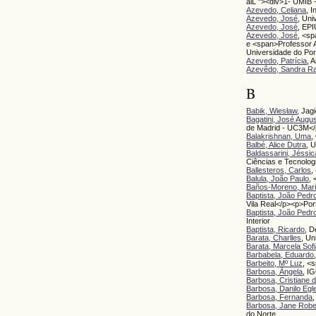
aiL "><div>1- UMIB 
Azevedo, Celiana
, 
Azevedo, José
, Un
Azevedo, José
, EPI
Azevedo, José
, <sp
e <span>Professor 
Universidade do Po
Azevedo, Patrícia
, 
Azevêdo, Sandra R
B
Babik, Wiesław
, Jag
Bagatini, José Augu
de Madrid - UC3M</
Balakrishnan, Uma
,
Balbé, Alice Dutra
, 
Baldassarini, Jéssi
Ciências e Tecnolog
Ballesteros, Carlos
,
Balula, João Paulo
,
Baños-Moreno, Mar
Baptista, João Pedr
Vila Real</p><p>Por
Baptista, João Pedr
Interior
Baptista, Ricardo
, D
Barata, Charlles
, Un
Barata, Marcela Sof
Barbabela, Eduardo
Barbeito, Mº Luz
, <
Barbosa, Ângela
, I
Barbosa, Cristiane 
Barbosa, Danilo Egl
Barbosa, Fernanda
Barbosa, Jane Robe
do Norte