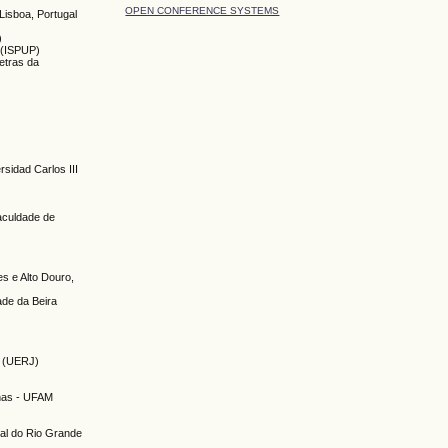
OPEN CONFERENCE SYSTEMS
Lisboa, Portugal
)
o (ISPUP)
etras da
sidad Carlos III
aculdade de
s e Alto Douro,
ade da Beira
ro (UERJ)
onas - UFAM
al do Rio Grande