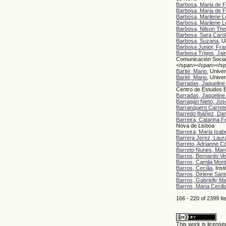
Barbosa, Maria de F
Barbosa, Maria de F
Barbosa, Marilene 
Barbosa, Marilene 
Barbosa, Nilson Th
Barbosa, Sara Carol
Barbosa, Suzana
, 
Barbosa Junior, Fra
Barbosa Trigos, Jai
Comunicación Socia
</span></span></s
Barité, Mario
, Unive
Barité, Mario
, Unive
Barradas, Jaqueline
Centro de Estudos E
Barradas, Jaqueline
Barragán Nieto, Jos
Barranquero Carrete
Barredo Ibáñez, Dan
Barreira, Catarina 
Nova de Lisboa
Barreira, Maria Isa
Barrera Jerez, Laur
Barreto, Adrianne C
Barreto Nunes, Man
Barros, Bernardo Ve
Barros, Camila Mont
Barros, Cecília
, Ins
Barros, Dirlene San
Barros, Gabrielly M
Barros, Maria Cecili
166 - 220 of 2399
This work is licens