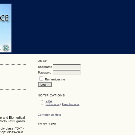
USER
Username
Password
Remember me
NOTIFICATIONS
View
Subscribe
/
Unsubscribe
Conference Help
ne and Biomedical
orto, Portugal<br
FONT SIZE
<div class="Bk">
":op" class="a3s