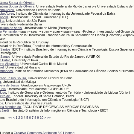
átima Sousa de Oliveira
atima Sousa de Oliveira
, Universidade Federal do Rio de Janeiro e Universidade Estácio de
Lobo Abreu
, Universidade Federal da Bahia
Lobo Abreu
, Instituto de Ciência da Informação da Universidade Federal da Bahia
eobald
, Universidade Federal Fluminense (UFF)
ina
, Universidade de São Paulo
Universidade Federal da Bahia
ncisco de Assis
, Universidade do Minho (Portugal)
ro Fernando
, <span><span><span><span><span><span>Profesor Investigador del Grupo de 
l Comunitaria de la Universidad Francisco de Paula Santander en Ocaña (Colombia).</spa
pan>
rsidad de la República de Uruguay
rsidad de la República, Facultad de Información y Comunicación
 Santos
, IBICT - Instituto Brasileiro de Informação em Ciência e Tecnologia; Escola Superior
stratégicos.
 Santos
, Universidade Federal do Estado do Rio de Janeiro (UNIRIO)
é Pablo
, University of Iowa
ro, Alejandro
, Universidad Carlos III de Madrid
iel
, Universidad del Rosario
Fernandes
, Instituto de Estudos Medievais (IEM) da Faculdade de Ciências Sociais e Humana
bel de Jesus Sousa
, Universidade Federal da Bahia
a
, Universidad de Málaga
osta de Jesus
, Graduaçaõ em Arquivologia UFBA
uela
, Universidade Portucalense; CIDEHUS-UÉ
loso
, Instituto de Geografia e Ordenamento do Território - Universidade de Lisboa (Júnior)
eiro de
, Federal University of Santa Catarina, Brazil.
tituto Brasileiro de Informação em Ciência e Tecnologia (IBICT)
tos
, Universidade de Brasília (Brasil)
aria Mendes de
, FACULDADE DE CIÊNCIAS MÉDICAS DA PARAÍBA
a Jardim
, Instituto Brasileiro de Informação em Ciência e Tecnologia - IBICT
 Items
<<
<
1
2
3
4
5
6
7
8
9
10
>
>>
ed under a
Creative Commons Attribution 3.0 License
.