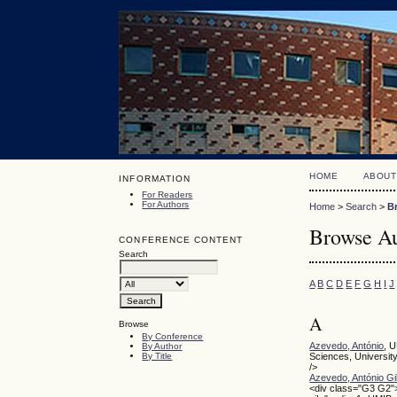
HOME
ABOUT
INFORMATION
For Readers
For Authors
Home
>
Search
>
B
Browse Au
CONFERENCE CONTENT
Search
A
B
C
D
E
F
G
H
I
J
A
Browse
By Conference
Azevedo, António
, 
By Author
By Title
Sciences, Universit
/>
Azevedo, António Gi
<div class="G3 G2"><