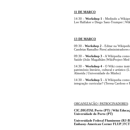
11 DE MARÇO
14:30 –
Workshop 1
- Medindo a Wikiped
Lee Halfaker e Diego Saez-Trumper | Wi
13 DE MARÇO
09:30 -
Workshop 2
- Editar na Wikipedi
Candeias Ramalho Pires| administradores
09:30 –
Workshop 3
- A Wikipedia como 
Saúde (João Magalhães |WikiProject Med
14:30 –
Workshop 4
- O Wiki como inst
património literário, cultural e artístic
Almeida | Universidade do Minho)
14:30 –
Workshop 5
- A Wikipedia como r
integração curricular? (Teresa Cardoso e
ORGANIZAÇÃO | PATROCINADORES
:
CIC.DIGITAL Porto (PT) |
Wiki Educaç
Universidade do Porto (PT)
Universidade Federal Fluminense (RJ-B
Embassy-American Corner FLUP |
FCT