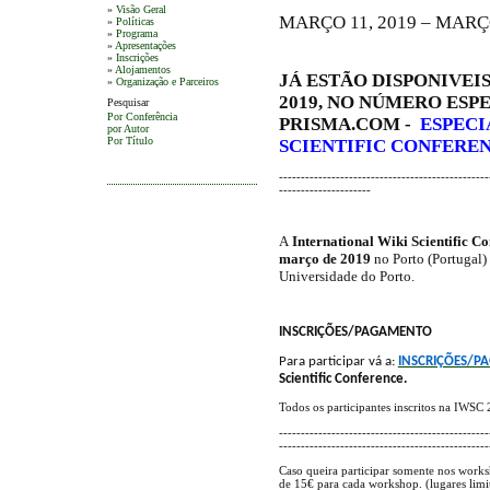
»
Visão Geral
MARÇO 11, 2019 – MARÇO
»
Políticas
»
Programa
»
Apresentações
»
Inscrições
»
Alojamentos
JÁ ESTÃO DISPONIVEI
»
Organização e Parceiros
2019, NO NÚMERO ESPE
Pesquisar
Por Conferência
PRISMA.COM -
ESPECI
por Autor
Por Título
SCIENTIFIC CONFERE
----------
----------
----------
----------
--
------
-
----------
----------
A
International Wiki Scientific C
março de 2019
no Porto (Portugal) 
Universidade do Porto.
INSCRIÇÕES/PAGAMENTO
Para participar vá a:
INSCRIÇÕES/P
Scientific Conference.
Todos os participantes inscritos na IWSC
------------------------------------------------
------------------------------------------------
Caso queira participar somente nos work
de 15€ para cada workshop. (lugares limi