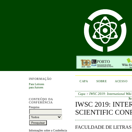
INFORMAÇÃO
CAPA
SOBRE
ACESSO
Para Leitores
para Autores
Capa
>
IWSC 2019: International Wiki 
Sc
CONTEÚDO DA
IWSC 2019: INT
CONFERÊNCIA
Pesquisa
SCIENTIFIC CO
FACULDADE DE LETRAS
Informações sobre a Conferência