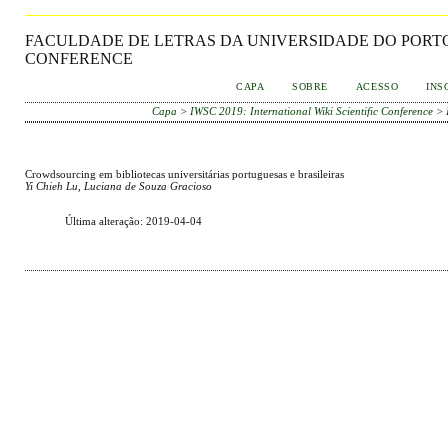
FACULDADE DE LETRAS DA UNIVERSIDADE DO PORTO - 
CONFERENCE
CAPA
SOBRE
ACESSO
INS
Capa
>
IWSC 2019: International Wiki Scientific Conference
>
Crowdsourcing em bibliotecas universitárias portuguesas e brasileiras
Yi Chieh Lu, Luciana de Souza Gracioso
Última alteração: 2019-04-04