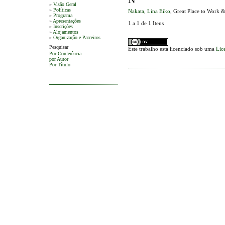
»
Visão Geral
»
Políticas
Nakata, Lina Eiko
, Great Place to Work 
»
Programa
»
Apresentações
1 a 1 de 1 Itens
»
Inscrições
»
Alojamentos
»
Organização e Parceiros
Pesquisar
Este trabalho está licenciado sob uma
Lic
Por Conferência
por Autor
Por Título