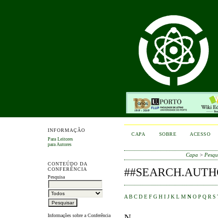
INFORMAÇÃO
CAPA
SOBRE
ACESSO
Para Leitores
para Autores
Capa
>
Pesqu
CONTEÚDO DA
##SEARCH.AUTH
CONFERÊNCIA
Pesquisa
A
B
C
D
E
F
G
H
I
J
K
L
M
N
O
P
Q
R
S
N
Informações sobre a Conferência