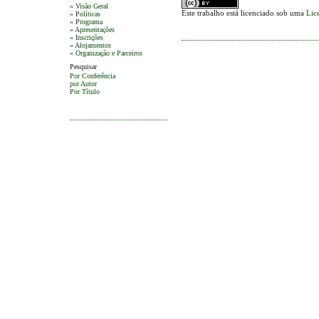
»
Visão Geral
Este trabalho está licenciado sob uma
Lic
»
Políticas
»
Programa
»
Apresentações
»
Inscrições
»
Alojamentos
»
Organização e Parceiros
Pesquisar
Por Conferência
por Autor
Por Título