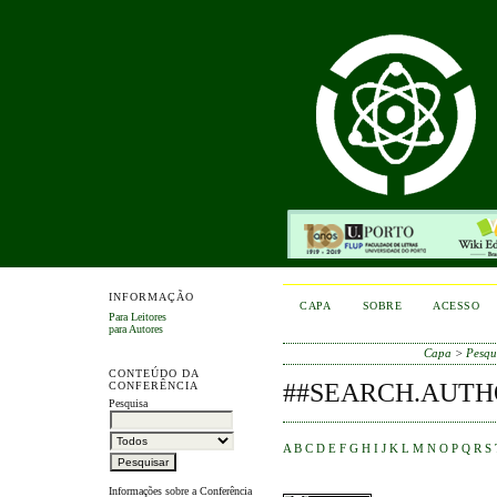
INFORMAÇÃO
CAPA
SOBRE
ACESSO
Para Leitores
para Autores
Capa
>
Pesqu
CONTEÚDO DA
##SEARCH.AUTH
CONFERÊNCIA
Pesquisa
A
B
C
D
E
F
G
H
I
J
K
L
M
N
O
P
Q
R
S
Informações sobre a Conferência