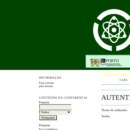
INFORMAÇÃO
CAPA
Para Leitores
para Autores
AUTENT
CONTEÚDO DA CONFERÊNCIA
Pesquisa
Nome de utilizador
Senha
Pesquisar
Por Conferência