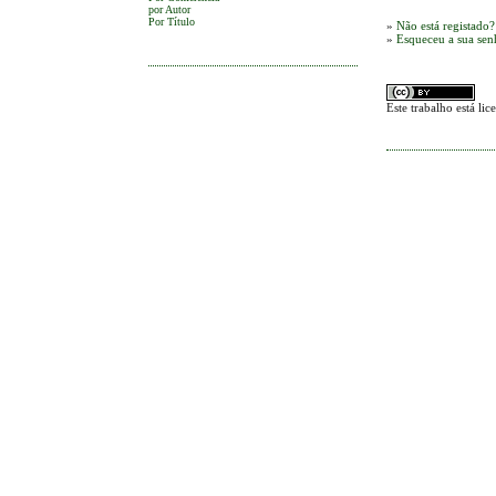
por Autor
Por Título
»
Não está registado?
»
Esqueceu a sua sen
Este trabalho está l