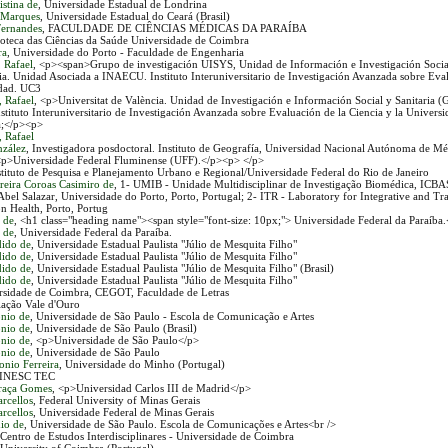
stina de
, Universidade Estadual de Londrina
 Marques
, Universidade Estadual do Ceará (Brasil)
Fernandes
, FACULDADE DE CIÊNCIAS MÉDICAS DA PARAÍBA
lioteca das Ciências da Saúde Universidade de Coimbra
ra
, Universidade do Porto - Faculdade de Engenharia
 Rafael
, <p><span>Grupo de investigación UISYS, Unidad de Información e Investigación Social
cia. Unidad Asociada a INAECU. Instituto Interuniversitario de Investigación Avanzada sobre Eva
idad. UC3
 Rafael
, <p>Universitat de València. Unidad de Investigación e Información Social y Sanitaria 
nstituto Interuniversitario de Investigación Avanzada sobre Evaluación de la Ciencia y la Unive
;</p><p>
 Rafael
nzález
, Investigadora posdoctoral. Instituto de Geografía, Universidad Nacional Autónoma de Mé
<p>Universidade Federal Fluminense (UFF).</p><p> </p>
nstituto de Pesquisa e Planejamento Urbano e Regional/Universidade Federal do Rio de Janeiro
reira Coroas Casimiro de
, 1- UMIB - Unidade Multidisciplinar de Investigação Biomédica, ICBAS 
bel Salazar, Universidade do Porto, Porto, Portugal; 2- ITR - Laboratory for Integrative and Tra
on Health, Porto, Portug
 de
, <h1 class="heading name"><span style="font-size: 10px;"> Universidade Federal da Paraíba
 de
, Universidade Federal da Paraíba.
dido de
, Universidade Estadual Paulista "Júlio de Mesquita Filho"
dido de
, Universidade Estadual Paulista "Júlio de Mesquita Filho"
dido de
, Universidade Estadual Paulista "Júlio de Mesquita Filho" (Brasil)
dido de
, Universidade Estadual Paulista "Júlio de Mesquita Filho"
ersidade de Coimbra, CEGOT, Faculdade de Letras
iação Vale d'Ouro
nio de
, Universidade de São Paulo - Escola de Comunicação e Artes
nio de
, Universidade de São Paulo (Brasil)
nio de
, <p>Universidade de São Paulo</p>
nio de
, Universidade de São Paulo
onio Ferreira
, Universidade do Minho (Portugal)
 INESC TEC
Graça Gomes
, <p>Universidad Carlos III de Madrid</p>
rcellos
, Federal University of Minas Gerais
rcellos
, Universidade Federal de Minas Gerais
io de
, Universidade de São Paulo. Escola de Comunicações e Artes<br />
 Centro de Estudos Interdisciplinares - Universidade de Coimbra