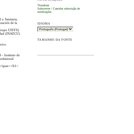
Visualizar
Subscrever
/
Cancelar subscrição de
notificações
 y Sanitaria,
luación de la
IDIOMA
(Grupo UISYS).
rsidad (INAECU)
TAMANHO DA FONTE
xico.
- Instituto de
nslational
.</span></h1>