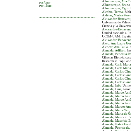
Albuquerque, Ana Cri
por Autor
Albuquerque, Bruno
Por Título
Albuquerque, Ygor 
Alcobia, Teresa
, Bib
Aldeias, Marisa Perei
Aleixandre Benavent,
Universitat de Valèn
Ciencia y la Univers
Aleixandre-Benavent,
Unidad asociada al I
UC3M-UAM. España
Aleixandre-Benavent,
Alejo, Ana Laura Go
Alencar, Ana Paula
, 
Almeida, Adilson
, I
Almeida, Benedita Pe
Ciências Biomédicas A
Research in Populati
Almeida, Carla Maria
Almeida, Carla Maria
Almeida, Carlos Cân
Almeida, Carlos Cân
Almeida, Carlos Cân
Almeida, Carlos Cân
Almeida, Inês
, Univ
Almeida, Luís
, Assoc
Almeida, Marco Antô
Almeida, Marco Antô
Almeida, Marco Antô
Almeida, Marco Antó
Almeida, Marcos Ant
Almeida, Maria Vaz
,
Almeida, Maria da 
Almeida, Maurício Ba
Almeida, Maurício Ba
Almeida, Natali Gaud
Almeida, Patrícia de
,