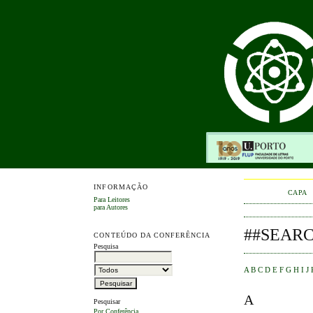
INFORMAÇÃO
CAPA
Para Leitores
para Autores
##SEAR
CONTEÚDO DA CONFERÊNCIA
Pesquisa
A
B
C
D
E
F
G
H
I
J
A
Pesquisar
Por Conferência