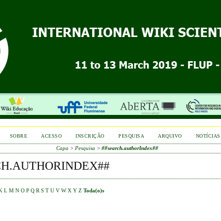
SOBRE
ACESSO
INSCRIÇÃO
PESQUISA
ARQUIVO
NOTÍCIAS
Capa
>
Pesquisa
>
##search.authorIndex##
CH.AUTHORINDEX##
K
L
M
N
O
P
Q
R
S
T
U
V
W
X
Y
Z
Toda(o)s