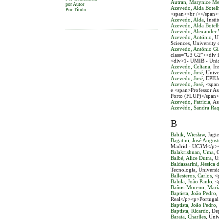
Autran, Marynice Me
por Autor
Azevedo, Alda Botel
Por Título
<span><br /></span>
Azevedo, Alda
, Inst
Azevedo, Alda Botel
Azevedo, Alexander 
Azevedo, António
, 
Sciences, University
Azevedo, António Gi
class="G3 G2"><div i
<div>1- UMIB - Uni
Azevedo, Celiana
, I
Azevedo, José
, Univ
Azevedo, José
, EPIU
Azevedo, José
, <spa
e <span>Professor As
Porto (FLUP)</span>
Azevedo, Patrícia
, A
Azevêdo, Sandra Raq
B
Babik, Wiesław
, Jagi
Bagatini, José Augus
Madrid - UC3M</p><
Balakrishnan, Uma
, 
Balbé, Alice Dutra
, 
Baldassarini, Jéssica
Tecnologia, Universi
Ballesteros, Carlos
, <
Balula, João Paulo
, 
Baños-Moreno, María
Baptista, João Pedro
,
Real</p><p>Portugal
Baptista, João Pedro
,
Baptista, Ricardo
, De
Barata, Charlles
, Uni