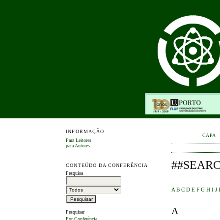
INFORMAÇÃO
CAPA
Para Leitores
para Autores
##SEAR
CONTEÚDO DA CONFERÊNCIA
Pesquisa
A
B
C
D
E
F
G
H
I
J
A
Pesquisar
Por Conferência