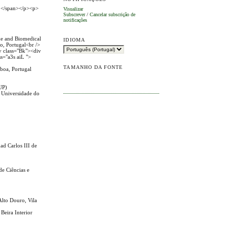
a.</span></p><p>
Visualizar
Subscrever
/
Cancelar subscrição de
notificações
ne and Biomedical
IDIOMA
o, Portugal<br />
v class="Bk"><div
ss="a3s aiL ">
TAMANHO DA FONTE
boa, Portugal
PUP)
a Universidade do
d Carlos III de
e Ciências e
Alto Douro, Vila
Beira Interior