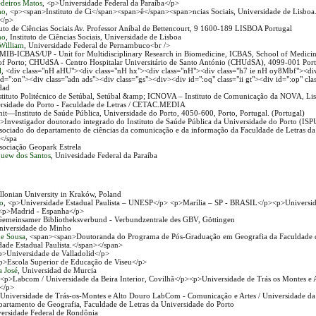
deiros Matos
, <p>Universidade Federal da Paraíba</p>
ho
, <p><span>Instituto de Ci</span><span>ê</span><span>ncias Sociais, Universidade de Lisbo
</p>
ituto de Ciências Sociais Av. Professor Aníbal de Bettencourt, 9 1600-189 LISBOA Portugal
ho
, Instituto de Ciências Sociais, Universidade de Lisboa
William
, Universidade Federal de Pernambuco<br />
UMIB-ICBAS/UP - Unit for Multidisciplinary Research in Biomedicine, ICBAS, School of Medici
 of Porto; CHUdSA - Centro Hospitalar Universitário de Santo António (CHUdSA), 4099-001 Port
l
, <div class="nH aHU"><div class="nH hx"><div class="nH"><div class="h7 ie nH oy8Mbf"><di
d=":on"><div class="adn ads"><div class="gs"><div><div id=":oq" class="ii gt"><div id=":op" cla
dad
nstituto Politécnico de Setúbal, Setúbal &amp; ICNOVA – Instituto de Comunicação da NOVA, Lis
ersidade do Porto - Faculdade de Letras / CETAC.MEDIA
nit—Instituto de Saúde Pública, Universidade do Porto, 4050-600, Porto, Portugal. (Portugal)
n>Investigador doutorado integrado do Instituto de Saúde Pública da Universidade do Porto (IS
sociado do departamento de ciências da comunicação e da informação da Faculdade de Letras d
</spa
ssociação Geopark Estrela
uew dos Santos
, Univesidade Federal da Paraíba
ellonian University in Kraków, Poland
to
, <p>Universidade Estadual Paulista – UNESP</p> <p>Marília – SP - BRASIL</p><p>Universida
p>Madrid - Espanha</p>
Gemeinsamer Bibliotheksverbund - Verbundzentrale des GBV, Göttingen
Universidade do Minho
 de Sousa
, <span><span>Doutoranda do Programa de Pós-Graduação em Geografia da Faculdade d
dade Estadual Paulista.</span></span>
p>Universidade de Valladolid</p>
<p>Escola Superior de Educação de Viseu</p>
 José
, Universidad de Murcia
 <p>Labcom / Universidade da Beira Interior, Covilhã</p><p>Universidade de Trás os Montes e 
</p>
 Universidade de Trás-os-Montes e Alto Douro LabCom - Comunicação e Artes / Universidade da 
partamento de Geografia, Faculdade de Letras da Universidade do Porto
versidade Federal de Rondônia