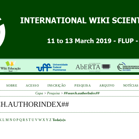
SOBRE
ACESSO
INSCRIÇÃO
PESQUISA
ARQUIVO
NOTÍCIAS
Capa
>
Pesquisa
>
##search.authorIndex##
CH.AUTHORINDEX##
K
L
M
N
O
P
Q
R
S
T
U
V
W
X
Y
Z
Toda(o)s