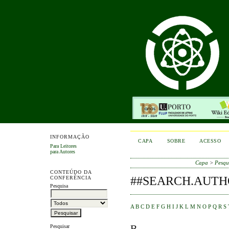
INFORMAÇÃO
CAPA
SOBRE
ACESSO
Para Leitores
para Autores
Capa
>
Pesqu
CONTEÚDO DA
##SEARCH.AUTH
CONFERÊNCIA
Pesquisa
A
B
C
D
E
F
G
H
I
J
K
L
M
N
O
P
Q
R
S
B
Pesquisar