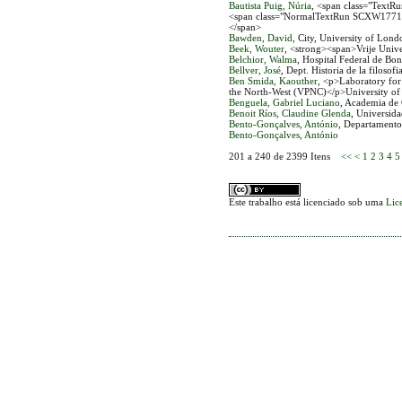
Bautista Puig, Núria
, <span class="Text
<span class="NormalTextRun SCXW177150
</span>
Bawden, David
, City, University of Lond
Beek, Wouter
, <strong><span>Vrije Univ
Belchior, Walma
, Hospital Federal de Bo
Bellver, José
, Dept. Historia de la filosofi
Ben Smida, Kaouther
, <p>Laboratory for 
the North-West (VPNC)</p>University of 
Benguela, Gabriel Luciano
, Academia de 
Benoit Ríos, Claudine Glenda
, Universida
Bento-Gonçalves, António
, Departament
Bento-Gonçalves, António
201 a 240 de 2399 Itens
<<
<
1
2
3
4
5
Este trabalho está licenciado sob uma
Lic