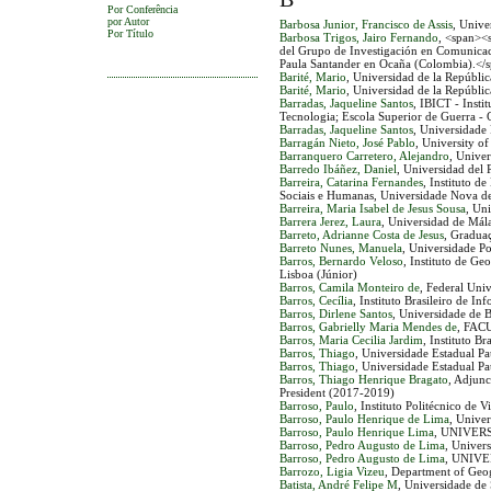
Por Conferência
por Autor
Barbosa Junior, Francisco de Assis
, Unive
Por Título
Barbosa Trigos, Jairo Fernando
, <span><
del Grupo de Investigación en Comunicac
Paula Santander en Ocaña (Colombia).</
Barité, Mario
, Universidad de la Repúbli
Barité, Mario
, Universidad de la Repúbli
Barradas, Jaqueline Santos
, IBICT - Insti
Tecnologia; Escola Superior de Guerra - C
Barradas, Jaqueline Santos
, Universidade
Barragán Nieto, José Pablo
, University o
Barranquero Carretero, Alejandro
, Univer
Barredo Ibáñez, Daniel
, Universidad del 
Barreira, Catarina Fernandes
, Instituto d
Sociais e Humanas, Universidade Nova d
Barreira, Maria Isabel de Jesus Sousa
, Un
Barrera Jerez, Laura
, Universidad de Mál
Barreto, Adrianne Costa de Jesus
, Gradua
Barreto Nunes, Manuela
, Universidade 
Barros, Bernardo Veloso
, Instituto de Ge
Lisboa (Júnior)
Barros, Camila Monteiro de
, Federal Univ
Barros, Cecília
, Instituto Brasileiro de 
Barros, Dirlene Santos
, Universidade de Br
Barros, Gabrielly Maria Mendes de
, FA
Barros, Maria Cecilia Jardim
, Instituto B
Barros, Thiago
, Universidade Estadual Pau
Barros, Thiago
, Universidade Estadual Pau
Barros, Thiago Henrique Bragato
, Adjunc
President (2017-2019)
Barroso, Paulo
, Instituto Politécnico de V
Barroso, Paulo Henrique de Lima
, Unive
Barroso, Paulo Henrique Lima
, UNIVER
Barroso, Pedro Augusto de Lima
, Univer
Barroso, Pedro Augusto de Lima
, UNIV
Barrozo, Ligia Vizeu
, Department of Geog
Batista, André Felipe M
, Universidade de 