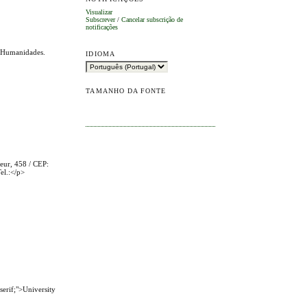
Visualizar
Subscrever
/
Cancelar subscrição de
notificações
de Humanidades.
IDIOMA
TAMANHO DA FONTE
teur, 458 / CEP:
el.:</p>
serif;">University