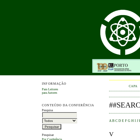
INFORMAÇÃO
CAPA
Para Leitores
para Autores
##SEAR
CONTEÚDO DA CONFERÊNCIA
Pesquisa
A
B
C
D
E
F
G
H
I
J
V
Pesquisar
Por Conferência