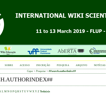
SOBRE
ACESSO
INSCRIÇÃO
PESQUISA
ARQUIVO
NOTÍCIAS
Capa
>
Pesquisa
>
##search.authorIndex##
CH.AUTHORINDEX##
K
L
M
N
O
P
Q
R
S
T
U
V
W
X
Y
Z
Toda(o)s