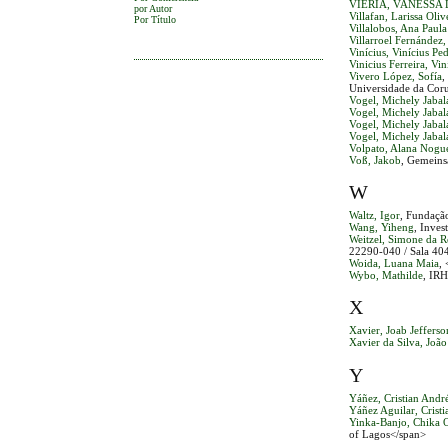
VIERIA, VANESSA 
por Autor
Villafan, Larissa Oliv
Por Título
Villalobos, Ana Paula
Villarroel Fernández,
Vinícius, Vinícius Pe
Vinicius Ferreira, Vi
Vivero López, Sofía
,
Universidade da Cor
Vogel, Michely Jaba
Vogel, Michely Jaba
Vogel, Michely Jaba
Vogel, Michely Jaba
Volpato, Alana Nogu
Voß, Jakob
, Gemeins
W
Waltz, Igor
, Fundaçã
Wang, Yiheng
, Inves
Weitzel, Simone da 
22290-040 / Sala 40
Woida, Luana Maia
,
Wybo, Mathilde
, IRH
X
Xavier, Joab Jefferso
Xavier da Silva, Joã
Y
Yáñez, Cristian Andr
Yáñez Aguilar, Cristi
Yinka-Banjo, Chika 
of Lagos</span>