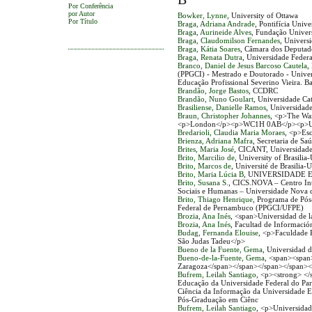
Por Conferência
por Autor
Bowker, Lynne
, University of Ottawa
Por Título
Braga, Adriana Andrade
, Pontifícia Univ
Braga, Aurineide Alves
, Fundação Univers
Braga, Claudomilson Fernandes
, Univers
Braga, Kátia Soares
, Câmara dos Deputad
Braga, Renata Dutra
, Universidade Federa
Branco, Daniel de Jesus Barcoso Cautela
,
(PPGCI) - Mestrado e Doutorado - Univer
Educação Profissional Severino Vieira. Ba
Brandão, Jorge Bastos
, CCDRC
Brandão, Nuno Goulart
, Universidade Ca
Brasiliense, Danielle Ramos
, Universidade
Braun, Christopher Johannes
, <p>The Wa
<p>London</p><p>WC1H 0AB</p><p>U
Bredarioli, Claudia Maria Moraes
, <p>Es
Brienza, Adriana Mafra
, Secretaria de Sa
Brites, Maria José
, CICANT, Universidad
Brito, Marcilio de
, University of Brasilia
Brito, Marcos de
, Université de Brasilia-
Brito, Maria Lúcia B
, UNIVERSIDADE 
Brito, Susana S.
, CICS.NOVA – Centro Inte
Sociais e Humanas – Universidade Nova 
Brito, Thiago Henrique
, Programa de Pós
Federal de Pernambuco (PPGCI/UFPE)
Brozia, Ana Inés
, <span>Universidad de l
Brozia, Ana Inés
, Facultad de Informació
Budag, Fernanda Elouise
, <p>Faculdade 
São Judas Tadeu</p>
Bueno de la Fuente, Gema
, Universidad 
Bueno-de-la-Fuente, Gema
, <span><spa
Zaragoza</span></span></span></span><
Bufrem, Leilah Santiago
, <p><strong> <
Educação da Universidade Federal do P
Ciência da Informação da Universidade 
Pós-Graduação em Ciênc
Bufrem, Leilah Santiago
, <p>Universidad