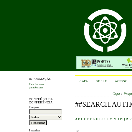
INFORMAÇÃO
CAPA
SOBRE
ACESSO
Para Leitores
para Autores
Capa
>
Pesqu
CONTEÚDO DA
##SEARCH.AUTH
CONFERÊNCIA
Pesquisa
A
B
C
D
E
F
G
H
I
J
K
L
M
N
O
P
Q
R
S
B
Pesquisar