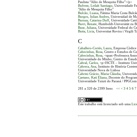
Paulista “Júlio de Mesquita Filho”</p>
Bufrem, Leilah Santiago
, Universidade F
"Júlio de Mesquita Filho"
Bulcão, Luana
, Fátima Maria Costa Bulcã
Burgos, Julian Andres
, Universidad de Ma
Burnay, Catarina Duff
, Universidade Cató
Burri, Renate
, Humboldt-Universität zu B
Buse, Juliana
, Universidade Federal do C
Butta, Licia
, Universitat Rovira i Virgili 
C
Caballero-Cortés, Laura
, Empresa Códice 
Cabecinhas, Rosa
, Centro e Estudos de 
Cabecinhas, Rosa
, <span>Professora Asso
Universidade do Minho; Centro de Estud
Cabral, Carlos
, <p>ISCTE – Instituto Univ
Cabrera, Ana
, Instituto de História Con
Universidade Nova de Lisboa
Cabrini Grácio, Maria Cláudia
, Universid
Caetano, Kati Eliana
, Docente do Progra
Universidade Tuiuti do Paraná / PPGCo
281 a 320 de 2399 Itens
<<
<
3
4
5
6
7
Este trabalho está licenciado sob uma
Lic