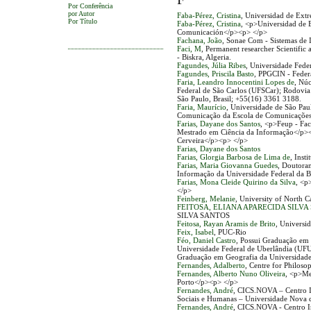
Por Conferência
por Autor
Faba-Pérez, Cristina
, Universidad de Ext
Por Título
Faba-Pérez, Cristina
, <p>Universidad de 
Comunicación</p><p> </p>
Fachana, João
, Sonae Com - Sistemas de 
Faci, M
, Permanent researcher Scientifi
- Biskra, Algeria.
Fagundes, Júlia Ribes
, Universidade Fed
Fagundes, Priscila Basto
, PPGCIN - Federa
Faria, Leandro Innocentini Lopes de
, Nú
Federal de São Carlos (UFSCar); Rodovi
São Paulo, Brasil; +55(16) 3361 3188.
Faria, Maurício
, Universidade de São Pa
Comunicação da Escola de Comunicações
Farias, Dayane dos Santos
, <p>Feup - Fa
Mestrado em Ciência da Informação</p><
Cerveira</p><p> </p>
Farias, Dayane dos Santos
Farias, Glorgia Barbosa de Lima de
, Inst
Farias, Maria Giovanna Guedes
, Doutora
Informação da Universidade Federal da B
Farias, Mona Cleide Quirino da Silva
, <p
</p>
Feinberg, Melanie
, University of North C
FEITOSA, ELIANA APARECIDA SILVA
SILVA SANTOS
Feitosa, Rayan Aramis de Brito
, Universid
Feix, Isabel
, PUC-Rio
Féo, Daniel Castro
, Possui Graduação em 
Universidade Federal de Uberlândia (UF
Graduação em Geografia da Universidade 
Fernandes, Adalberto
, Centre for Philoso
Fernandes, Alberto Nuno Oliveira
, <p>Me
Porto</p><p> </p>
Fernandes, André
, CICS.NOVA – Centro In
Sociais e Humanas – Universidade Nova 
Fernandes, André
, CICS.NOVA - Centro In