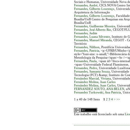
Sociais e Humanas, Universidade Nova de
Fernandes, André
, CICS.NOVA Centro Inte
Fernandes, Gilberto Lourenço
, Universid
Arquitetura da Informação
Fernandes, Gilberto Lourenço
, Faculdade
Brasília/UnB Centro de Pesquisas em Arq
Brasília/UnB
Fernandes, Guilherme Moreira
, Universi
Fernandes, José Alberto Rio
, CEGOT/FL
Fernandes, Judite
Fernandes, Luana Silvestre
, Instituto de
Fernandes, Manuel Miranda
, CEGOT - Ce
Território
Fernandes, Nilthon
, Pontifícia Universid
Fernandes, Patricia
, <p>UFRB/UMinho</p>
style="font-size: x-small;">Bibliotecári
Metodologia da Pesquisa</span><br /><s
Fernandes, Paula
, <span id="docs-inter
<span>Universidade Federal Fluminense, 
Fernandes, Pedro
, Universidade Lusófon
Fernandes, Samanta Souza
, Universidade
Tecnologia (FCT) &amp; Instituto de C
Fernández Marcial, Viviana
, Universidad
Fernández Molina, Juan Carlos
Fernández Molina, Juan Carlos
, Universi
FERNANDEZ SOUTO, ANA BELEN
, u
Fernandez Turkowski, Ana Patricia
, Unic
1 a 40 de 148 Itens
1
2
3
4
>
>>
Este trabalho está licenciado sob uma
Lic