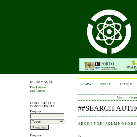
INFORMAÇÃO
CAPA
SOBRE
ACESSO
Para Leitores
para Autores
Capa
>
Pesqu
CONTEÚDO DA
##SEARCH.AUTH
CONFERÊNCIA
Pesquisa
A
B
C
D
E
F
G
H
I
J
K
L
M
N
O
P
Q
R
S
F
Pesquisar