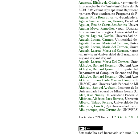
Aganette, Elisângela Cristina
, <p><em>Pr
Informação<br /></em><em>Chefe do Dep
ECI/UFMG</em></p><p><em>Representan
<p><em>Pesquisadora no Programa de P
Aguiar, Nina Rosa Silva
, <p>Faculdade 
Aguiar Suzuki Tonussi, Desirée
, Faculdad
Aguilar, Rita de Cássia dos Santos
, Unive
Aguilar Moya, Remedios
, <span>Departam
Innovación Tecnológica. Universidad Cat
Aguirre-Ligüera, Natalia
, Universidad de
Agustín Lacruz, Carmen
, Universidad de
Agustín Lacruz, María del Carmen
, Univ
Agustín Lacruz, María del Carmen
, Univ
Agustín-Lacruz, María del Carmen
, <sp
<span><span>Universidad de Zaragoza</
</span></span></span>
Agustín-Lacruz, Maria Del Carmen
, Univ
Akhigbe, Bernard Ijesunor
, Obafemi Awol
Akhigbe, Bernard Ijesunor
, Computer Inf
Department of Computer Science and Engi
Akhigbe, Bernard Ijesunor
, Obafemi Awol
Akinruli, Luana Carla Martins Campos
, I
(INSOD) and Universidade Federal de M
Akinruli, Samuel Ayobami
, Instituto de
Universidade Federal de MInas Gerais 
Alan, Alan Nunes
, Universidade Federal 
Albérico, Albérico Paes Barreto
, Univers
Alberto, Thiago Pereira
, Universidade Fe
Albornoz, Luis A.
, <p>Universidad Carlo
Albuquerque, Ana Cristina de
, UNIVER
1 a 40 de 2399 Itens
1
2
3
4
5
6
7
8
9
Este trabalho está licenciado sob uma
Lic