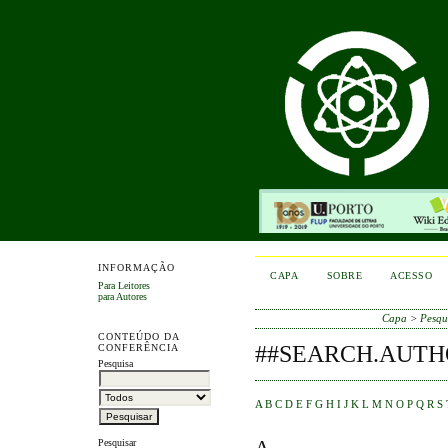
INFORMAÇÃO
CAPA
SOBRE
ACESSO
Para Leitores
para Autores
Capa
>
Pesqu
CONTEÚDO DA
##SEARCH.AUTH
CONFERÊNCIA
Pesquisa
A
B
C
D
E
F
G
H
I
J
K
L
M
N
O
P
Q
R
S
A
Pesquisar