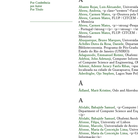
Por Conferência
por Autor
Abanto Rojas, Luis Alexander
, Universid
Por Título
Abreu, Andreia
, <p class="western">Facu
Abreu, Carmen Matos
, <p>Doutora pela 
Abreu, Carmen Matos
, FLUP / CITCEM - 
e Memória
Abreu, Carmen Matos
, <p><strong>Pesqu
- Portugal</strong></p> <p><strong> </s
Abreu, Carmen Matos
, FLUP: CITCEM - C
Memória
Abuquerque, Bruno Marques
, Universida
Achilles Dutra da Rosa, Daniele
, Departa
Biblioteconomia. Programa de Pós-Gradu
Estado do Rio de Janeiro (UNIRIO)
Adagunodo, Emmanuel Rotimi
, Obafemi 
Adebisi, John Adetunji
, Computer Inform
of Computer Science and Engineering, Ob
Ademir, Ademir Juracy Fanfa Ribas
, <sp
localizada na cidade de Guarapuava, Esta
Aderibigbe, Ojo Stephen
, Lagos State Po
Å
Ådland, Marit Kristine
, Oslo and Akershu
A
Afolabi, Babajide Samuel
, <p>Computer I
Department of Computer Science and Engi
</p>
Afolabi, Babajide Samuel
, Obafemi Awolo
Afonso, Filipa
, University of Lisbon
Afonso, Marcelo
, Universidade de Aveiro
Afonso, Maria da Conceição Lima
, Unive
Afonso, Maria da Conceição Lima
, <p>Un
Informação</p>